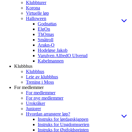
Klubbturer
Korona
Virtuelle løp
Halloween
Godnattas
ElgOn
ThOmas
Småtroll
Arakn-O
Hodeløse Jakob
Varulven AlfredO Ulverud
Kabelmannen
Klubbhus
Klubbhus
Leie av klubbhus
Trening i Moss
For medlemmer
For medlemmer
For nye medlemmer
Urokråker
Juniorer
Hvordan arrangere løp?
Instruks for lørdagskjappen
Instruks for Ungdomsserien
Instruks for Østfoldsprinten