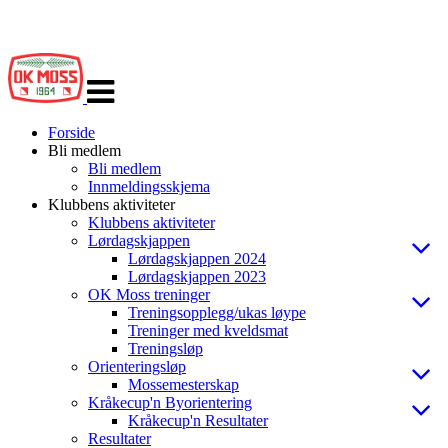
Veksle
navigasjon
Forside
Bli medlem
Bli medlem
Innmeldingsskjema
Klubbens aktiviteter
Klubbens aktiviteter
Lørdagskjappen
Lørdagskjappen 2024
Lørdagskjappen 2023
OK Moss treninger
Treningsopplegg/ukas løype
Treninger med kveldsmat
Treningsløp
Orienteringsløp
Mossemesterskap
Kråkecup'n Byorientering
Kråkecup'n Resultater
Resultater