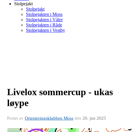
Stolpejakt
Stolpejakt
Stolpejakten i Moss
Stolpejakten i Våler
Stolpejakten i Råde
Stolpejakten i Vestby
Livelox sommercup - ukas
løype
Postet av
Orienteringsklubben Moss
den
20. jun 2025