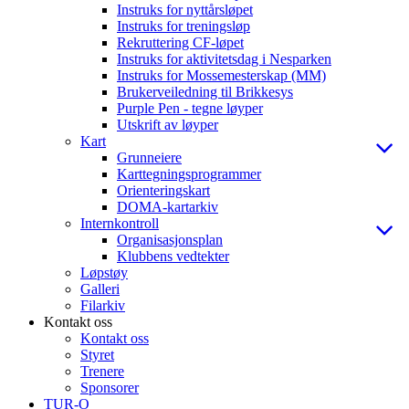
Instruks for nyttårsløpet
Instruks for treningsløp
Rekruttering CF-løpet
Instruks for aktivitetsdag i Nesparken
Instruks for Mossemesterskap (MM)
Brukerveiledning til Brikkesys
Purple Pen - tegne løyper
Utskrift av løyper
Kart
Grunneiere
Karttegningsprogrammer
Orienteringskart
DOMA-kartarkiv
Internkontroll
Organisasjonsplan
Klubbens vedtekter
Løpstøy
Galleri
Filarkiv
Kontakt oss
Kontakt oss
Styret
Trenere
Sponsorer
TUR-O