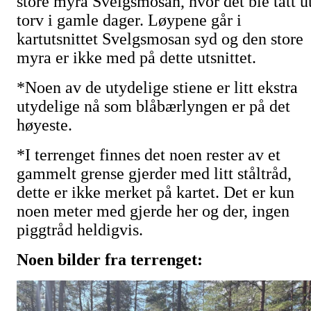
store myra Svelgsmosan, hvor det ble tatt u
torv i gamle dager. Løypene går i
kartutsnittet Svelgsmosan syd og den store
myra er ikke med på dette utsnittet.
*Noen av de utydelige stiene er litt ekstra
utydelige nå som blåbærlyngen er på det
høyeste.
*I terrenget finnes det noen rester av et
gammelt grense gjerder med litt ståltråd,
dette er ikke merket på kartet. Det er kun
noen meter med gjerde her og der, ingen
piggtråd heldigvis.
Noen bilder fra terrenget: