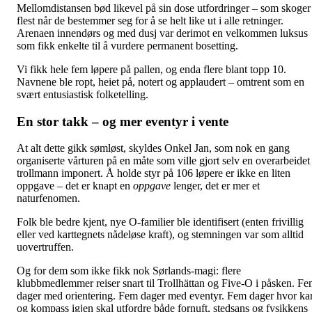
Mellomdistansen bød likevel på sin dose utfordringer – som skoger
flest når de bestemmer seg for å se helt like ut i alle retninger.
Arenaen innendørs og med dusj var derimot en velkommen luksus
som fikk enkelte til å vurdere permanent bosetting.
Vi fikk hele fem løpere på pallen, og enda flere blant topp 10.
Navnene ble ropt, heiet på, notert og applaudert – omtrent som en
svært entusiastisk folketelling.
En stor takk – og mer eventyr i vente
At alt dette gikk sømløst, skyldes Onkel Jan, som nok en gang
organiserte vårturen på en måte som ville gjort selv en overarbeidet
trollmann imponert. Å holde styr på 106 løpere er ikke en liten
oppgave – det er knapt en
oppgave
lenger, det er mer et
naturfenomen.
Folk ble bedre kjent, nye O-familier ble identifisert (enten frivillig
eller ved karttegnets nådeløse kraft), og stemningen var som alltid
uovertruffen.
Og for dem som ikke fikk nok Sørlands-magi: flere
klubbmedlemmer reiser snart til Trollhättan og Five-O i påsken. F
dager med orientering. Fem dager med eventyr. Fem dager hvor kar
og kompass igjen skal utfordre både fornuft, stedsans og fysikkens