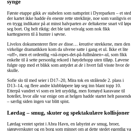
synge
Første etappe gikk av stabelen som nattsprint i Dyreparken – et ste
der kartet ikke hadde én eneste rette streklinje, noe som vanligvis er
en trygg indikator på at minst halvparten av deltakerne snart vil løp
seg bort. Og helt riktig: det ble tatt veivalg som nok fikk
karttegneren til å humre i søvne.
Livelox dokumenterer flere av disse…
kreative
strekkene, men den
virkelige dramatikken kom da ulvene satte i gang et ul. Ikke et lite
«uff», men et ordentlig «nå-ropes-det-på-fullmånen»-ul, som fikk
enkelte til å sette personlig rekord i høydehopp uten tilløp. Løvene
fulgte opp med et blikk som antydet at
de
i hvert fall visste hvor de
skulle.
Sofie slo til med seier i D17–20, Mira tok en strålende 2. plass i
D13–14, og flere andre klubbløpere løp seg inn blant topp 10.
Etterpå vandret vi som en lett uryddig, men fornøyd karavane til
hotellet, hvor alle var enige om at helgen hadde startet helt passend
– særlig siden ingen var blitt spist.
Lørdag – smug, skuter og spektakulære kollisjoner
Lørdag ventet sprint i Abra Havn, en labyrint av smug, broer,
sjørøverskuter og en borg som minnet om at dette stedet egentlig va