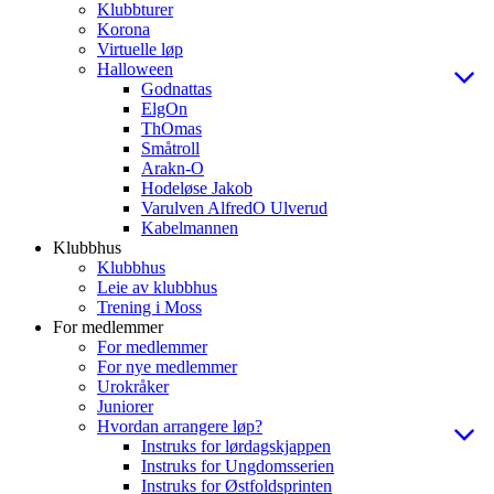
Klubbturer
Korona
Virtuelle løp
Halloween
Godnattas
ElgOn
ThOmas
Småtroll
Arakn-O
Hodeløse Jakob
Varulven AlfredO Ulverud
Kabelmannen
Klubbhus
Klubbhus
Leie av klubbhus
Trening i Moss
For medlemmer
For medlemmer
For nye medlemmer
Urokråker
Juniorer
Hvordan arrangere løp?
Instruks for lørdagskjappen
Instruks for Ungdomsserien
Instruks for Østfoldsprinten