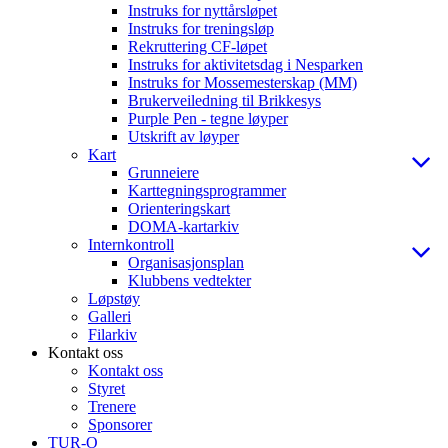
Instruks for nyttårsløpet
Instruks for treningsløp
Rekruttering CF-løpet
Instruks for aktivitetsdag i Nesparken
Instruks for Mossemesterskap (MM)
Brukerveiledning til Brikkesys
Purple Pen - tegne løyper
Utskrift av løyper
Kart
Grunneiere
Karttegningsprogrammer
Orienteringskart
DOMA-kartarkiv
Internkontroll
Organisasjonsplan
Klubbens vedtekter
Løpstøy
Galleri
Filarkiv
Kontakt oss
Kontakt oss
Styret
Trenere
Sponsorer
TUR-O