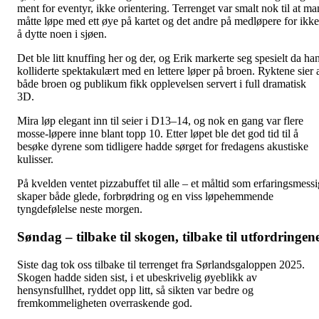
ment for eventyr, ikke orientering. Terrenget var smalt nok til at ma
måtte løpe med ett øye på kartet og det andre på medløpere for ikke
å dytte noen i sjøen.
Det ble litt knuffing her og der, og Erik markerte seg spesielt da ha
kolliderte spektakulært med en lettere løper på broen. Ryktene sier 
både broen og publikum fikk opplevelsen servert i full dramatisk
3D.
Mira løp elegant inn til seier i D13–14, og nok en gang var flere
mosse-løpere inne blant topp 10. Etter løpet ble det god tid til å
besøke dyrene som tidligere hadde sørget for fredagens akustiske
kulisser.
På kvelden ventet pizzabuffet til alle – et måltid som erfaringsmessi
skaper både glede, forbrødring og en viss løpehemmende
tyngdefølelse neste morgen.
Søndag – tilbake til skogen, tilbake til utfordringen
Siste dag tok oss tilbake til terrenget fra Sørlandsgaloppen 2025.
Skogen hadde siden sist, i et ubeskrivelig øyeblikk av
hensynsfullhet, ryddet opp litt, så sikten var bedre og
fremkommeligheten overraskende god.