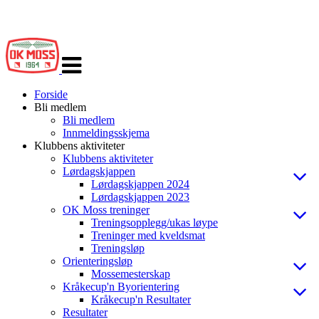
Veksle
navigasjon
Forside
Bli medlem
Bli medlem
Innmeldingsskjema
Klubbens aktiviteter
Klubbens aktiviteter
Lørdagskjappen
Lørdagskjappen 2024
Lørdagskjappen 2023
OK Moss treninger
Treningsopplegg/ukas løype
Treninger med kveldsmat
Treningsløp
Orienteringsløp
Mossemesterskap
Kråkecup'n Byorientering
Kråkecup'n Resultater
Resultater