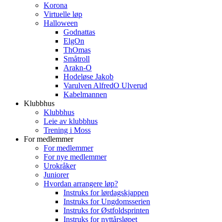
Korona
Virtuelle løp
Halloween
Godnattas
ElgOn
ThOmas
Småtroll
Arakn-O
Hodeløse Jakob
Varulven AlfredO Ulverud
Kabelmannen
Klubbhus
Klubbhus
Leie av klubbhus
Trening i Moss
For medlemmer
For medlemmer
For nye medlemmer
Urokråker
Juniorer
Hvordan arrangere løp?
Instruks for lørdagskjappen
Instruks for Ungdomsserien
Instruks for Østfoldsprinten
Instruks for nyttårsløpet