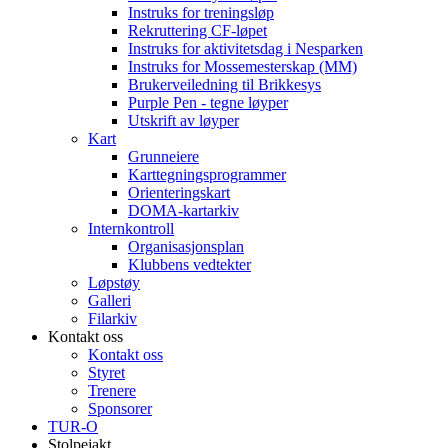
Instruks for treningsløp
Rekruttering CF-løpet
Instruks for aktivitetsdag i Nesparken
Instruks for Mossemesterskap (MM)
Brukerveiledning til Brikkesys
Purple Pen - tegne løyper
Utskrift av løyper
Kart
Grunneiere
Karttegningsprogrammer
Orienteringskart
DOMA-kartarkiv
Internkontroll
Organisasjonsplan
Klubbens vedtekter
Løpstøy
Galleri
Filarkiv
Kontakt oss
Kontakt oss
Styret
Trenere
Sponsorer
TUR-O
Stolpejakt