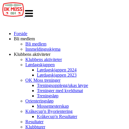
Veksle
navigasjon
Forside
Bli medlem
Bli medlem
Innmeldingsskjema
Klubbens aktiviteter
Klubbens aktiviteter
Lørdagskjappen
Lørdagskjappen 2024
Lørdagskjappen 2023
OK Moss treninger
Treningsopplegg/ukas løype
Treninger med kveldsmat
Treningsløp
Orienteringsløp
Mossemesterskap
Kråkecup'n Byorientering
Kråkecup'n Resultater
Resultater
Klubbturer