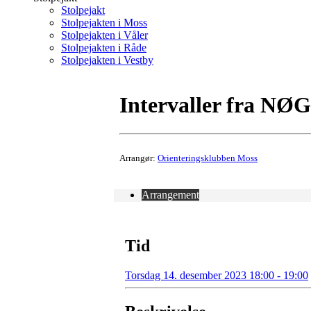
Stolpejakt
Stolpejakten i Moss
Stolpejakten i Våler
Stolpejakten i Råde
Stolpejakten i Vestby
Intervaller fra NØG
Arrangør:
Orienteringsklubben Moss
Arrangement
Tid
Torsdag 14. desember 2023 18:00 - 19:00