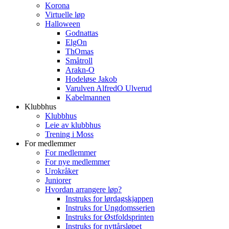
Korona
Virtuelle løp
Halloween
Godnattas
ElgOn
ThOmas
Småtroll
Arakn-O
Hodeløse Jakob
Varulven AlfredO Ulverud
Kabelmannen
Klubbhus
Klubbhus
Leie av klubbhus
Trening i Moss
For medlemmer
For medlemmer
For nye medlemmer
Urokråker
Juniorer
Hvordan arrangere løp?
Instruks for lørdagskjappen
Instruks for Ungdomsserien
Instruks for Østfoldsprinten
Instruks for nyttårsløpet