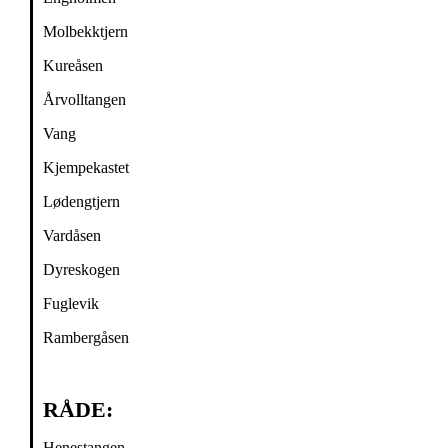
Molbekktjern
Kureåsen
Årvolltangen
Vang
Kjempekastet
Lødengtjern
Vardåsen
Dyreskogen
Fuglevik
Rambergåsen
RÅDE:
Henestangen