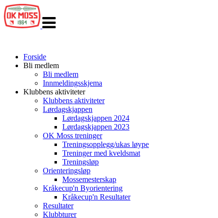
Veksle
navigasjon
Forside
Bli medlem
Bli medlem
Innmeldingsskjema
Klubbens aktiviteter
Klubbens aktiviteter
Lørdagskjappen
Lørdagskjappen 2024
Lørdagskjappen 2023
OK Moss treninger
Treningsopplegg/ukas løype
Treninger med kveldsmat
Treningsløp
Orienteringsløp
Mossemesterskap
Kråkecup'n Byorientering
Kråkecup'n Resultater
Resultater
Klubbturer