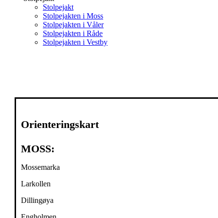
Stolpejakt
Stolpejakten i Moss
Stolpejakten i Våler
Stolpejakten i Råde
Stolpejakten i Vestby
Orienteringskart
MOSS:
Mossemarka
Larkollen
Dillingøya
Engholmen