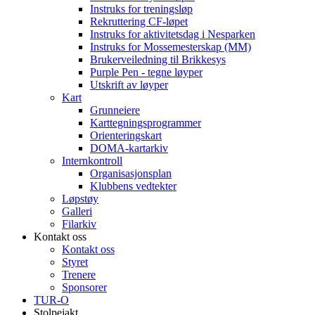
Instruks for treningsløp
Rekruttering CF-løpet
Instruks for aktivitetsdag i Nesparken
Instruks for Mossemesterskap (MM)
Brukerveiledning til Brikkesys
Purple Pen - tegne løyper
Utskrift av løyper
Kart
Grunneiere
Karttegningsprogrammer
Orienteringskart
DOMA-kartarkiv
Internkontroll
Organisasjonsplan
Klubbens vedtekter
Løpstøy
Galleri
Filarkiv
Kontakt oss
Kontakt oss
Styret
Trenere
Sponsorer
TUR-O
Stolpejakt