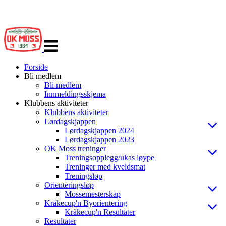
Veksle
navigasjon
Forside
Bli medlem
Bli medlem
Innmeldingsskjema
Klubbens aktiviteter
Klubbens aktiviteter
Lørdagskjappen
Lørdagskjappen 2024
Lørdagskjappen 2023
OK Moss treninger
Treningsopplegg/ukas løype
Treninger med kveldsmat
Treningsløp
Orienteringsløp
Mossemesterskap
Kråkecup'n Byorientering
Kråkecup'n Resultater
Resultater