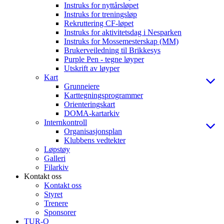
Instruks for nyttårsløpet
Instruks for treningsløp
Rekruttering CF-løpet
Instruks for aktivitetsdag i Nesparken
Instruks for Mossemesterskap (MM)
Brukerveiledning til Brikkesys
Purple Pen - tegne løyper
Utskrift av løyper
Kart
Grunneiere
Karttegningsprogrammer
Orienteringskart
DOMA-kartarkiv
Internkontroll
Organisasjonsplan
Klubbens vedtekter
Løpstøy
Galleri
Filarkiv
Kontakt oss
Kontakt oss
Styret
Trenere
Sponsorer
TUR-O