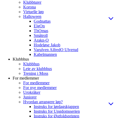
Klubbturer
Korona
Virtuelle løp
Halloween
Godnattas
ElgOn
ThOmas
Småtroll
Arakn-O
Hodeløse Jakob
Varulven AlfredO Ulverud
Kabelmannen
Klubbhus
Klubbhus
Leie av klubbhus
Trening i Moss
For medlemmer
For medlemmer
For nye medlemmer
Urokråker
Juniorer
Hvordan arrangere løp?
Instruks for lørdagskjappen
Instruks for Ungdomsserien
Instruks for Østfoldsprinten