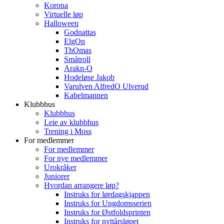
Korona
Virtuelle løp
Halloween
Godnattas
ElgOn
ThOmas
Småtroll
Arakn-O
Hodeløse Jakob
Varulven AlfredO Ulverud
Kabelmannen
Klubbhus
Klubbhus
Leie av klubbhus
Trening i Moss
For medlemmer
For medlemmer
For nye medlemmer
Urokråker
Juniorer
Hvordan arrangere løp?
Instruks for lørdagskjappen
Instruks for Ungdomsserien
Instruks for Østfoldsprinten
Instruks for nyttårsløpet