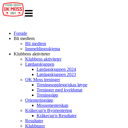
Veksle
navigasjon
Forside
Bli medlem
Bli medlem
Innmeldingsskjema
Klubbens aktiviteter
Klubbens aktiviteter
Lørdagskjappen
Lørdagskjappen 2024
Lørdagskjappen 2023
OK Moss treninger
Treningsopplegg/ukas løype
Treninger med kveldsmat
Treningsløp
Orienteringsløp
Mossemesterskap
Kråkecup'n Byorientering
Kråkecup'n Resultater
Resultater
Klubbturer