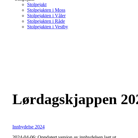
Stolpejakt
Stolpejakten i Moss
Stolpejakten i Våler
Stolpejakten i Råde
Stolpejakten i Vestby
Lørdagskjappen 2024
Innbydelse 2024
2024-04-06: Oppdatert versjon av innbydelsen lagt ut.