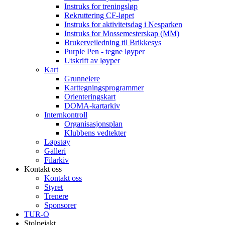
Instruks for treningsløp
Rekruttering CF-løpet
Instruks for aktivitetsdag i Nesparken
Instruks for Mossemesterskap (MM)
Brukerveiledning til Brikkesys
Purple Pen - tegne løyper
Utskrift av løyper
Kart
Grunneiere
Karttegningsprogrammer
Orienteringskart
DOMA-kartarkiv
Internkontroll
Organisasjonsplan
Klubbens vedtekter
Løpstøy
Galleri
Filarkiv
Kontakt oss
Kontakt oss
Styret
Trenere
Sponsorer
TUR-O
Stolpejakt