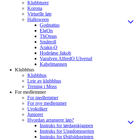
Klubbturer
Korona
Virtuelle løp
Halloween
Godnattas
ElgOn
ThOmas
Småtroll
Arakn-O
Hodeløse Jakob
Varulven AlfredO Ulverud
Kabelmannen
Klubbhus
Klubbhus
Leie av klubbhus
Trening i Moss
For medlemmer
For medlemmer
For nye medlemmer
Urokråker
Juniorer
Hvordan arrangere løp?
Instruks for lørdagskjappen
Instruks for Ungdomsserien
Instruks for Østfoldsprinten