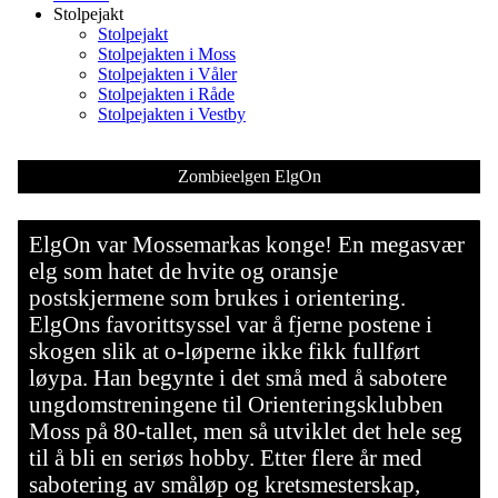
Stolpejakt
Stolpejakt
Stolpejakten i Moss
Stolpejakten i Våler
Stolpejakten i Råde
Stolpejakten i Vestby
Zombieelgen ElgOn
ElgOn var Mossemarkas konge! En megasvær
elg som hatet de hvite og oransje
postskjermene som brukes i orientering.
ElgOns favorittsyssel var å fjerne postene i
skogen slik at o-løperne ikke fikk fullført
løypa. Han begynte i det små med å sabotere
ungdomstreningene til Orienteringsklubben
Moss på 80-tallet, men så utviklet det hele seg
til å bli en seriøs hobby. Etter flere år med
sabotering av småløp og kretsmesterskap,