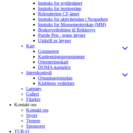
Instruks for nyttårsløpet
Instruks for treningsløp
Rekruttering CF-løpet
Instruks for aktivitetsdag i Nesparken
Instruks for Mossemesterskap (MM)
Brukerveiledning til Brikkesys
Purple Pen - tegne løyper
Utskrift av løyper
Kart
Grunneiere
Karttegningsprogrammer
Orienteringskart
DOMA-kartarkiv
Internkontroll
Organisasjonsplan
Klubbens vedtekter
Løpstøy
Galleri
Filarkiv
Kontakt oss
Kontakt oss
Styret
Trenere
Sponsorer
TUR-O