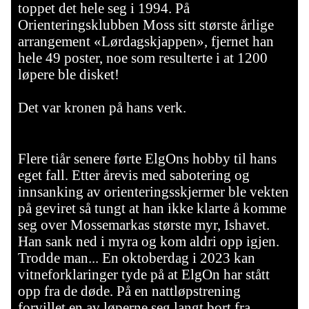
toppet det hele seg i 1994. På
Orienteringsklubben Moss sitt største årlige
arrangement «Lørdagskjappen», fjernet han
hele 49 poster, noe som resulterte i at 1200
løpere ble disket!
Det var kronen på hans verk.
Flere tiår senere førte ElgOns hobby til hans
eget fall. Etter årevis med sabotering og
innsanking av orienteringsskjermer ble vekten
på geviret så tungt at han ikke klarte å komme
seg over Mossemarkas største myr, Ishavet.
Han sank ned i myra og kom aldri opp igjen.
Trodde man... En oktoberdag i 2023 kan
vitneforklaringer tyde på at ElgOn har stått
opp fra de døde. På en nattløpstrening
forvillet en av løperne seg langt bort fra