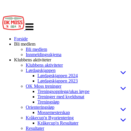
Veksle
navigasjon
Forside
Bli medlem
Bli medlem
Innmeldingsskjema
Klubbens aktiviteter
Klubbens aktiviteter
Lørdagskjappen
Lørdagskjappen 2024
Lørdagskjappen 2023
OK Moss treninger
Treningsopplegg/ukas løype
Treninger med kveldsmat
Treningsløp
Orienteringsløp
Mossemesterskap
Kråkecup'n Byorientering
Kråkecup'n Resultater
Resultater