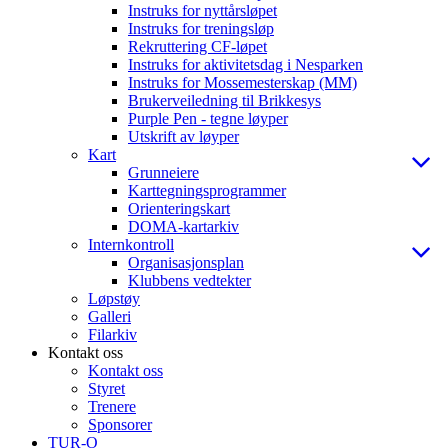
Instruks for nyttårsløpet
Instruks for treningsløp
Rekruttering CF-løpet
Instruks for aktivitetsdag i Nesparken
Instruks for Mossemesterskap (MM)
Brukerveiledning til Brikkesys
Purple Pen - tegne løyper
Utskrift av løyper
Kart
Grunneiere
Karttegningsprogrammer
Orienteringskart
DOMA-kartarkiv
Internkontroll
Organisasjonsplan
Klubbens vedtekter
Løpstøy
Galleri
Filarkiv
Kontakt oss
Kontakt oss
Styret
Trenere
Sponsorer
TUR-O