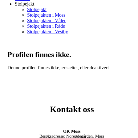
Stolpejakt
Stolpejakt
Stolpejakten i Moss
Stolpejakten i Våler
Stolpejakten i Råde
Stolpejakten i Vestby
Profilen finnes ikke.
Denne profilen finnes ikke, er slettet, eller deaktivert.
Kontakt oss
OK Moss
Besøksadresse: Noreødegården, Moss