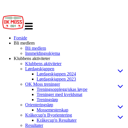
Veksle
navigasjon
Forside
Bli medlem
Bli medlem
Innmeldingsskjema
Klubbens aktiviteter
Klubbens aktiviteter
Lørdagskjappen
Lørdagskjappen 2024
Lørdagskjappen 2023
OK Moss treninger
Treningsopplegg/ukas løype
Treninger med kveldsmat
Treningsløp
Orienteringsløp
Mossemesterskap
Kråkecup'n Byorientering
Kråkecup'n Resultater
Resultater