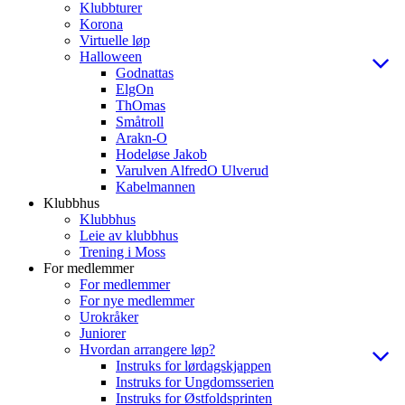
Klubbturer
Korona
Virtuelle løp
Halloween
Godnattas
ElgOn
ThOmas
Småtroll
Arakn-O
Hodeløse Jakob
Varulven AlfredO Ulverud
Kabelmannen
Klubbhus
Klubbhus
Leie av klubbhus
Trening i Moss
For medlemmer
For medlemmer
For nye medlemmer
Urokråker
Juniorer
Hvordan arrangere løp?
Instruks for lørdagskjappen
Instruks for Ungdomsserien
Instruks for Østfoldsprinten