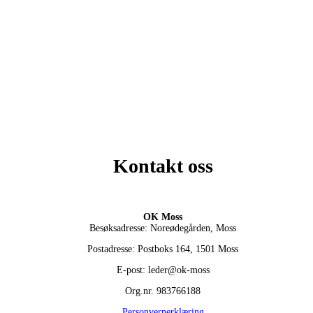
Kontakt oss
OK Moss
Besøksadresse: Noreødegården, Moss
Postadresse: Postboks 164, 1501 Moss
E-post: leder@ok-moss
Org.nr. 983766188
Personvernerklæring