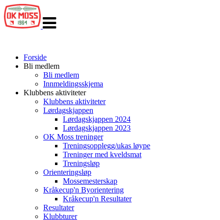
Veksle
navigasjon
Forside
Bli medlem
Bli medlem
Innmeldingsskjema
Klubbens aktiviteter
Klubbens aktiviteter
Lørdagskjappen
Lørdagskjappen 2024
Lørdagskjappen 2023
OK Moss treninger
Treningsopplegg/ukas løype
Treninger med kveldsmat
Treningsløp
Orienteringsløp
Mossemesterskap
Kråkecup'n Byorientering
Kråkecup'n Resultater
Resultater
Klubbturer