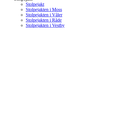
Stolpejakt
Stolpejakten i Moss
Stolpejakten i Våler
Stolpejakten i Råde
Stolpejakten i Vestby