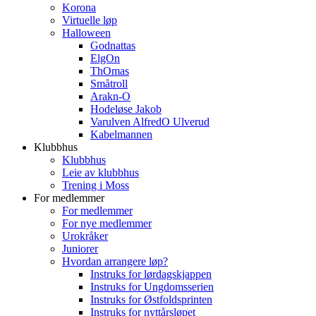
Korona
Virtuelle løp
Halloween
Godnattas
ElgOn
ThOmas
Småtroll
Arakn-O
Hodeløse Jakob
Varulven AlfredO Ulverud
Kabelmannen
Klubbhus
Klubbhus
Leie av klubbhus
Trening i Moss
For medlemmer
For medlemmer
For nye medlemmer
Urokråker
Juniorer
Hvordan arrangere løp?
Instruks for lørdagskjappen
Instruks for Ungdomsserien
Instruks for Østfoldsprinten
Instruks for nyttårsløpet