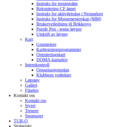
Instruks for treningsløp
Rekruttering CF-løpet
Instruks for aktivitetsdag i Nesparken
Instruks for Mossemesterskap (MM)
Brukerveiledning til Brikkesys
Purple Pen - tegne løyper
Utskrift av løyper
Kart
Grunneiere
Karttegningsprogrammer
Orienteringskart
DOMA-kartarkiv
Internkontroll
Organisasjonsplan
Klubbens vedtekter
Løpstøy
Galleri
Filarkiv
Kontakt oss
Kontakt oss
Styret
Trenere
Sponsorer
TUR-O
Stolpejakt