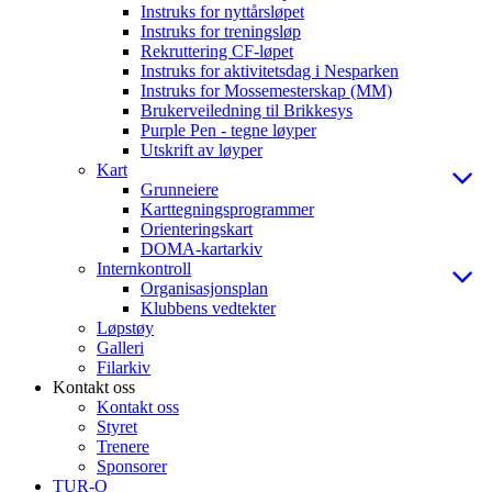
Instruks for nyttårsløpet
Instruks for treningsløp
Rekruttering CF-løpet
Instruks for aktivitetsdag i Nesparken
Instruks for Mossemesterskap (MM)
Brukerveiledning til Brikkesys
Purple Pen - tegne løyper
Utskrift av løyper
Kart
Grunneiere
Karttegningsprogrammer
Orienteringskart
DOMA-kartarkiv
Internkontroll
Organisasjonsplan
Klubbens vedtekter
Løpstøy
Galleri
Filarkiv
Kontakt oss
Kontakt oss
Styret
Trenere
Sponsorer
TUR-O