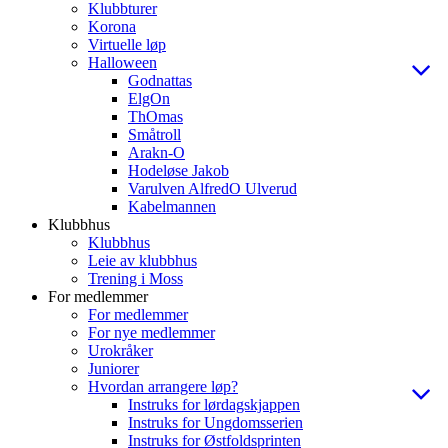
Klubbturer
Korona
Virtuelle løp
Halloween
Godnattas
ElgOn
ThOmas
Småtroll
Arakn-O
Hodeløse Jakob
Varulven AlfredO Ulverud
Kabelmannen
Klubbhus
Klubbhus
Leie av klubbhus
Trening i Moss
For medlemmer
For medlemmer
For nye medlemmer
Urokråker
Juniorer
Hvordan arrangere løp?
Instruks for lørdagskjappen
Instruks for Ungdomsserien
Instruks for Østfoldsprinten