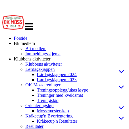
Veksle
navigasjon
Forside
Bli medlem
Bli medlem
Innmeldingsskjema
Klubbens aktiviteter
Klubbens aktiviteter
Lørdagskjappen
Lørdagskjappen 2024
Lørdagskjappen 2023
OK Moss treninger
Treningsopplegg/ukas løype
Treninger med kveldsmat
Treningsløp
Orienteringsløp
Mossemesterskap
Kråkecup'n Byorientering
Kråkecup'n Resultater
Resultater