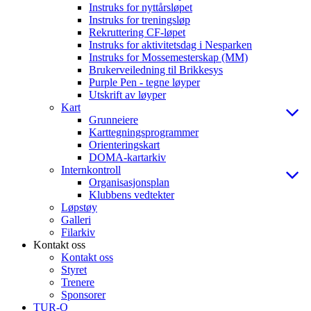
Instruks for nyttårsløpet
Instruks for treningsløp
Rekruttering CF-løpet
Instruks for aktivitetsdag i Nesparken
Instruks for Mossemesterskap (MM)
Brukerveiledning til Brikkesys
Purple Pen - tegne løyper
Utskrift av løyper
Kart
Grunneiere
Karttegningsprogrammer
Orienteringskart
DOMA-kartarkiv
Internkontroll
Organisasjonsplan
Klubbens vedtekter
Løpstøy
Galleri
Filarkiv
Kontakt oss
Kontakt oss
Styret
Trenere
Sponsorer
TUR-O