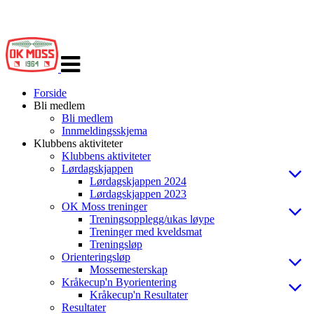
Veksle
navigasjon
Forside
Bli medlem
Bli medlem
Innmeldingsskjema
Klubbens aktiviteter
Klubbens aktiviteter
Lørdagskjappen
Lørdagskjappen 2024
Lørdagskjappen 2023
OK Moss treninger
Treningsopplegg/ukas løype
Treninger med kveldsmat
Treningsløp
Orienteringsløp
Mossemesterskap
Kråkecup'n Byorientering
Kråkecup'n Resultater
Resultater