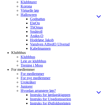
Klubbturer
Korona
Virtuelle løp
Halloween
Godnattas
ElgOn
ThOmas
Småtroll
Arakn-O
Hodeløse Jakob
Varulven AlfredO Ulverud
Kabelmannen
Klubbhus
Klubbhus
Leie av klubbhus
Trening i Moss
For medlemmer
For medlemmer
For nye medlemmer
Urokråker
Juniorer
Hvordan arrangere løp?
Instruks for lørdagskjappen
Instruks for Ungdomsserien
Instruks for Østfoldsprinten