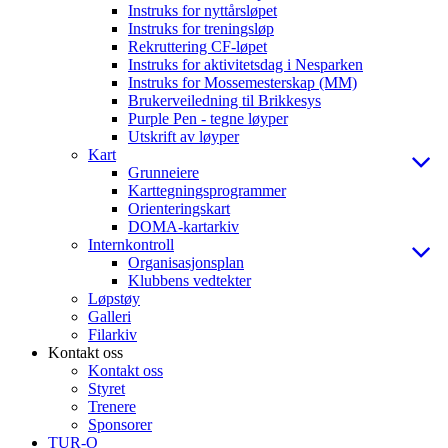
Instruks for nyttårsløpet
Instruks for treningsløp
Rekruttering CF-løpet
Instruks for aktivitetsdag i Nesparken
Instruks for Mossemesterskap (MM)
Brukerveiledning til Brikkesys
Purple Pen - tegne løyper
Utskrift av løyper
Kart
Grunneiere
Karttegningsprogrammer
Orienteringskart
DOMA-kartarkiv
Internkontroll
Organisasjonsplan
Klubbens vedtekter
Løpstøy
Galleri
Filarkiv
Kontakt oss
Kontakt oss
Styret
Trenere
Sponsorer
TUR-O