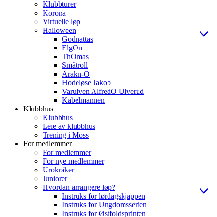
Klubbturer
Korona
Virtuelle løp
Halloween
Godnattas
ElgOn
ThOmas
Småtroll
Arakn-O
Hodeløse Jakob
Varulven AlfredO Ulverud
Kabelmannen
Klubbhus
Klubbhus
Leie av klubbhus
Trening i Moss
For medlemmer
For medlemmer
For nye medlemmer
Urokråker
Juniorer
Hvordan arrangere løp?
Instruks for lørdagskjappen
Instruks for Ungdomsserien
Instruks for Østfoldsprinten