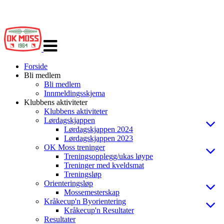
Veksle
navigasjon
Forside
Bli medlem
Bli medlem
Innmeldingsskjema
Klubbens aktiviteter
Klubbens aktiviteter
Lørdagskjappen
Lørdagskjappen 2024
Lørdagskjappen 2023
OK Moss treninger
Treningsopplegg/ukas løype
Treninger med kveldsmat
Treningsløp
Orienteringsløp
Mossemesterskap
Kråkecup'n Byorientering
Kråkecup'n Resultater
Resultater