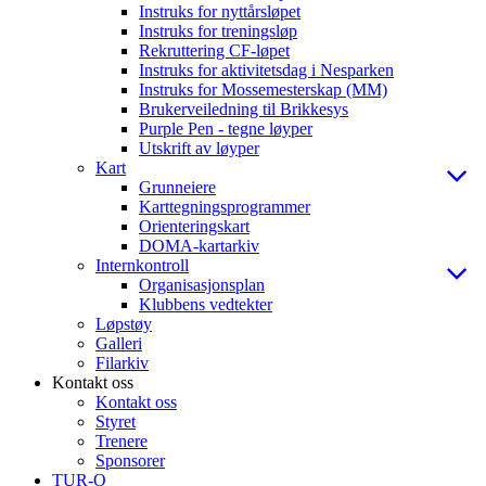
Instruks for nyttårsløpet
Instruks for treningsløp
Rekruttering CF-løpet
Instruks for aktivitetsdag i Nesparken
Instruks for Mossemesterskap (MM)
Brukerveiledning til Brikkesys
Purple Pen - tegne løyper
Utskrift av løyper
Kart
Grunneiere
Karttegningsprogrammer
Orienteringskart
DOMA-kartarkiv
Internkontroll
Organisasjonsplan
Klubbens vedtekter
Løpstøy
Galleri
Filarkiv
Kontakt oss
Kontakt oss
Styret
Trenere
Sponsorer
TUR-O