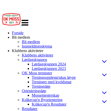
Veksle
navigasjon
Forside
Bli medlem
Bli medlem
Innmeldingsskjema
Klubbens aktiviteter
Klubbens aktiviteter
Lørdagskjappen
Lørdagskjappen 2024
Lørdagskjappen 2023
OK Moss treninger
Treningsopplegg/ukas løype
Treninger med kveldsmat
Treningsløp
Orienteringsløp
Mossemesterskap
Kråkecup'n Byorientering
Kråkecup'n Resultater
Resultater