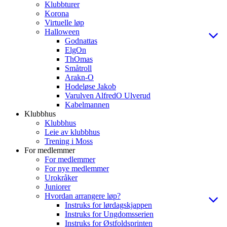
Klubbturer
Korona
Virtuelle løp
Halloween
Godnattas
ElgOn
ThOmas
Småtroll
Arakn-O
Hodeløse Jakob
Varulven AlfredO Ulverud
Kabelmannen
Klubbhus
Klubbhus
Leie av klubbhus
Trening i Moss
For medlemmer
For medlemmer
For nye medlemmer
Urokråker
Juniorer
Hvordan arrangere løp?
Instruks for lørdagskjappen
Instruks for Ungdomsserien
Instruks for Østfoldsprinten