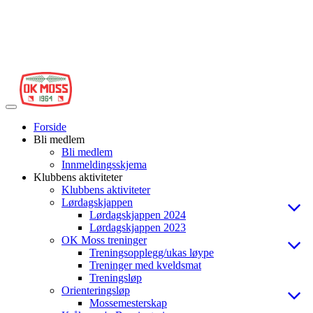
Veksle
navigasjon
Forside
Bli medlem
Bli medlem
Innmeldingsskjema
Klubbens aktiviteter
Klubbens aktiviteter
Lørdagskjappen
Lørdagskjappen 2024
Lørdagskjappen 2023
OK Moss treninger
Treningsopplegg/ukas løype
Treninger med kveldsmat
Treningsløp
Orienteringsløp
Mossemesterskap