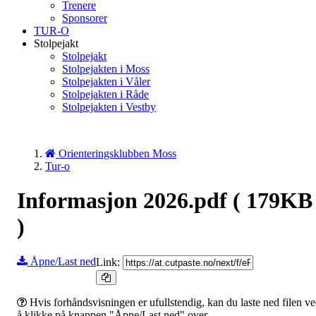
Trenere
Sponsorer
TUR-O
Stolpejakt
Stolpejakt
Stolpejakten i Moss
Stolpejakten i Våler
Stolpejakten i Råde
Stolpejakten i Vestby
Orienteringsklubben Moss
Tur-o
Informasjon 2026.pdf
( 179KB
)
Åpne/Last ned
Link:
Hvis forhåndsvisningen er ufullstendig, kan du laste ned filen v
å klikke på knappen "Åpne/Last ned" over.