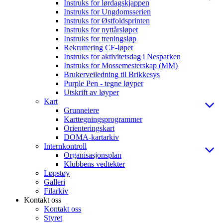
Instruks for lørdagskjappen
Instruks for Ungdomsserien
Instruks for Østfoldsprinten
Instruks for nyttårsløpet
Instruks for treningsløp
Rekruttering CF-løpet
Instruks for aktivitetsdag i Nesparken
Instruks for Mossemesterskap (MM)
Brukerveiledning til Brikkesys
Purple Pen - tegne løyper
Utskrift av løyper
Kart
Grunneiere
Karttegningsprogrammer
Orienteringskart
DOMA-kartarkiv
Internkontroll
Organisasjonsplan
Klubbens vedtekter
Løpstøy
Galleri
Filarkiv
Kontakt oss
Kontakt oss
Styret