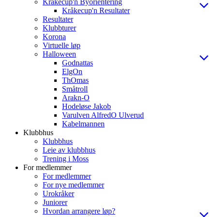
Kråkecup'n Byorientering
Kråkecup'n Resultater
Resultater
Klubbturer
Korona
Virtuelle løp
Halloween
Godnattas
ElgOn
ThOmas
Småtroll
Arakn-O
Hodeløse Jakob
Varulven AlfredO Ulverud
Kabelmannen
Klubbhus
Klubbhus
Leie av klubbhus
Trening i Moss
For medlemmer
For medlemmer
For nye medlemmer
Urokråker
Juniorer
Hvordan arrangere løp?