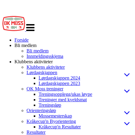
Veksle
navigasjon
Forside
Bli medlem
Bli medlem
Innmeldingsskjema
Klubbens aktiviteter
Klubbens aktiviteter
Lørdagskjappen
Lørdagskjappen 2024
Lørdagskjappen 2023
OK Moss treninger
Treningsopplegg/ukas løype
Treninger med kveldsmat
Treningsløp
Orienteringsløp
Mossemesterskap
Kråkecup'n Byorientering
Kråkecup'n Resultater
Resultater