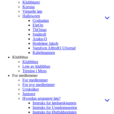
Klubbturer
Korona
Virtuelle løp
Halloween
Godnattas
ElgOn
ThOmas
Småtroll
Arakn-O
Hodeløse Jakob
Varulven AlfredO Ulverud
Kabelmannen
Klubbhus
Klubbhus
Leie av klubbhus
Trening i Moss
For medlemmer
For medlemmer
For nye medlemmer
Urokråker
Juniorer
Hvordan arrangere løp?
Instruks for lørdagskjappen
Instruks for Ungdomsserien
Instruks for Østfoldsprinten