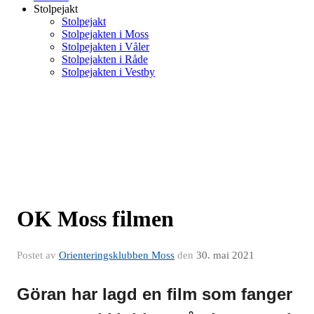
Stolpejakt
Stolpejakt
Stolpejakten i Moss
Stolpejakten i Våler
Stolpejakten i Råde
Stolpejakten i Vestby
OK Moss filmen
Postet av
Orienteringsklubben Moss
den
30. mai 2021
Göran har lagd en film som fanger