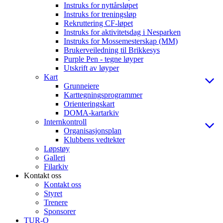
Instruks for nyttårsløpet
Instruks for treningsløp
Rekruttering CF-løpet
Instruks for aktivitetsdag i Nesparken
Instruks for Mossemesterskap (MM)
Brukerveiledning til Brikkesys
Purple Pen - tegne løyper
Utskrift av løyper
Kart
Grunneiere
Karttegningsprogrammer
Orienteringskart
DOMA-kartarkiv
Internkontroll
Organisasjonsplan
Klubbens vedtekter
Løpstøy
Galleri
Filarkiv
Kontakt oss
Kontakt oss
Styret
Trenere
Sponsorer
TUR-O