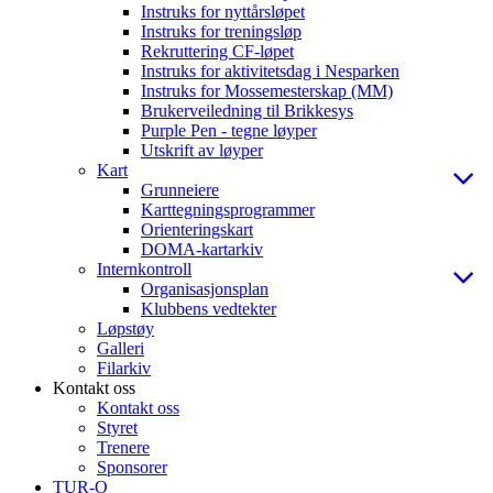
Instruks for nyttårsløpet
Instruks for treningsløp
Rekruttering CF-løpet
Instruks for aktivitetsdag i Nesparken
Instruks for Mossemesterskap (MM)
Brukerveiledning til Brikkesys
Purple Pen - tegne løyper
Utskrift av løyper
Kart
Grunneiere
Karttegningsprogrammer
Orienteringskart
DOMA-kartarkiv
Internkontroll
Organisasjonsplan
Klubbens vedtekter
Løpstøy
Galleri
Filarkiv
Kontakt oss
Kontakt oss
Styret
Trenere
Sponsorer
TUR-O