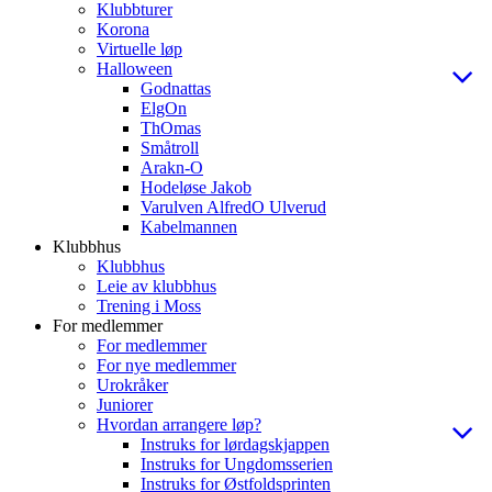
Klubbturer
Korona
Virtuelle løp
Halloween
Godnattas
ElgOn
ThOmas
Småtroll
Arakn-O
Hodeløse Jakob
Varulven AlfredO Ulverud
Kabelmannen
Klubbhus
Klubbhus
Leie av klubbhus
Trening i Moss
For medlemmer
For medlemmer
For nye medlemmer
Urokråker
Juniorer
Hvordan arrangere løp?
Instruks for lørdagskjappen
Instruks for Ungdomsserien
Instruks for Østfoldsprinten