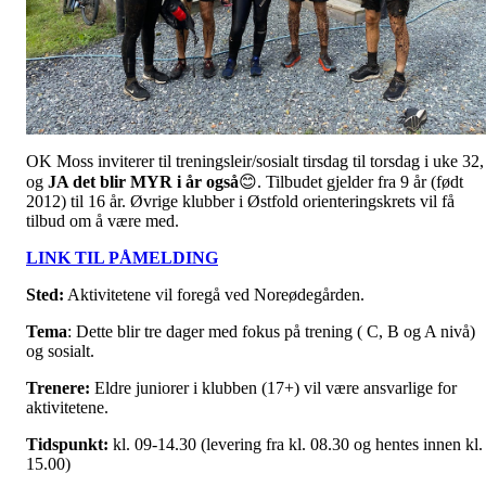
OK Moss inviterer til treningsleir/sosialt tirsdag til torsdag i uke 32,
og
JA det blir MYR i år også
😊. Tilbudet gjelder fra 9 år (født
2012) til 16 år. Øvrige klubber i Østfold orienteringskrets vil få
tilbud om å være med.
LINK TIL PÅMELDING
Sted:
Aktivitetene vil foregå ved Noreødegården.
Tema
: Dette blir tre dager med fokus på trening ( C, B og A nivå)
og sosialt.
Trenere:
Eldre juniorer i klubben (17+) vil være ansvarlige for
aktivitetene.
Tidspunkt:
kl. 09-14.30 (levering fra kl. 08.30 og hentes innen kl.
15.00)