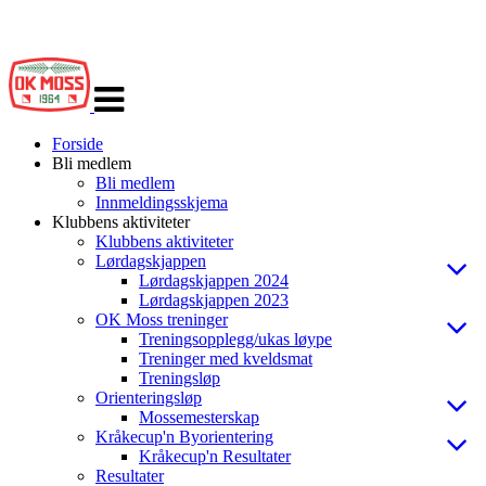
Veksle
navigasjon
Forside
Bli medlem
Bli medlem
Innmeldingsskjema
Klubbens aktiviteter
Klubbens aktiviteter
Lørdagskjappen
Lørdagskjappen 2024
Lørdagskjappen 2023
OK Moss treninger
Treningsopplegg/ukas løype
Treninger med kveldsmat
Treningsløp
Orienteringsløp
Mossemesterskap
Kråkecup'n Byorientering
Kråkecup'n Resultater
Resultater