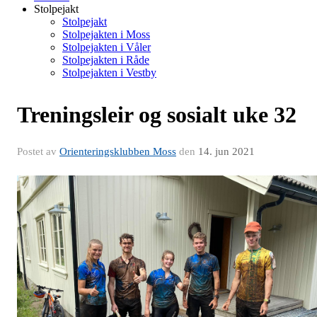
Stolpejakt
Stolpejakt
Stolpejakten i Moss
Stolpejakten i Våler
Stolpejakten i Råde
Stolpejakten i Vestby
Treningsleir og sosialt uke 32
Postet av
Orienteringsklubben Moss
den
14. jun 2021