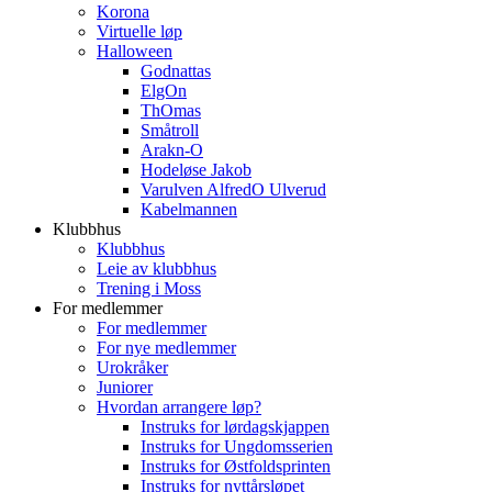
Korona
Virtuelle løp
Halloween
Godnattas
ElgOn
ThOmas
Småtroll
Arakn-O
Hodeløse Jakob
Varulven AlfredO Ulverud
Kabelmannen
Klubbhus
Klubbhus
Leie av klubbhus
Trening i Moss
For medlemmer
For medlemmer
For nye medlemmer
Urokråker
Juniorer
Hvordan arrangere løp?
Instruks for lørdagskjappen
Instruks for Ungdomsserien
Instruks for Østfoldsprinten
Instruks for nyttårsløpet