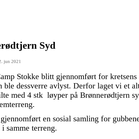
rødtjern Syd
2. jun 2021
 Camp Stokke blitt gjennomført for kretsen
ble dessverre avlyst. Derfor laget vi et al
te med 4 stk løyper på Brønnerødtjern syd
remterreng.
gjennomført en sosial samling for gubben
 i samme terreng.