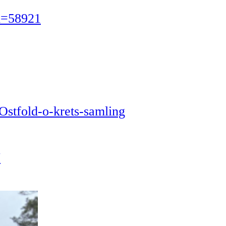
i=58921
Ostfold-o-krets-samling
7