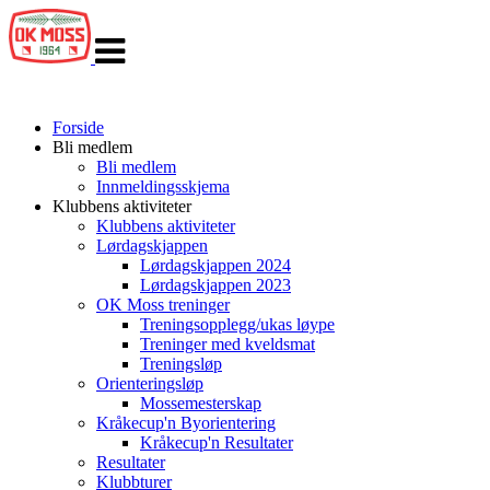
Veksle
navigasjon
Forside
Bli medlem
Bli medlem
Innmeldingsskjema
Klubbens aktiviteter
Klubbens aktiviteter
Lørdagskjappen
Lørdagskjappen 2024
Lørdagskjappen 2023
OK Moss treninger
Treningsopplegg/ukas løype
Treninger med kveldsmat
Treningsløp
Orienteringsløp
Mossemesterskap
Kråkecup'n Byorientering
Kråkecup'n Resultater
Resultater
Klubbturer