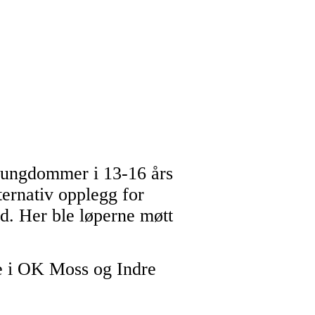
s ungdommer i 13-16 års
ternativ opplegg for
. Her ble løperne møtt
e i OK Moss og Indre