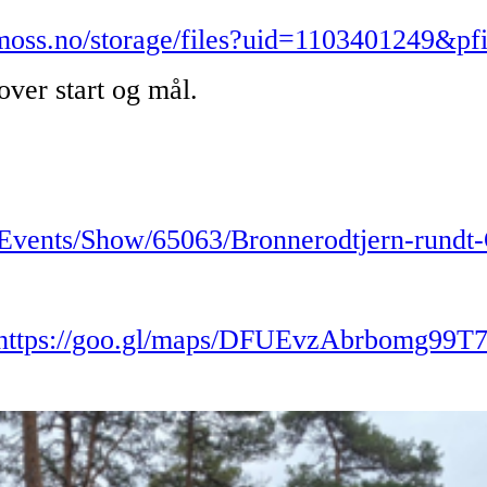
moss.no/storage/files?uid=1103401249&pf
 over start og mål.
/Events/Show/65063/Bronnerodtjern-rundt-
https://goo.gl/maps/DFUEvzAbrbomg99T