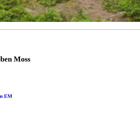
ubben Moss
oms EM