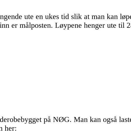
engende ute en ukes tid slik at man kan lø
 inn er målposten. Løypene henger ute til 2
arderobebygget på NØG. Man kan også laste
n her: