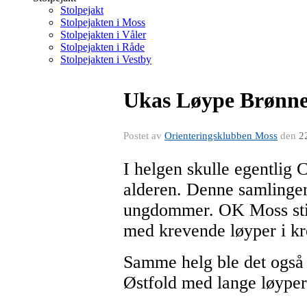
Stolpejakt
Stolpejakten i Moss
Stolpejakten i Våler
Stolpejakten i Råde
Stolpejakten i Vestby
Ukas Løype Brønne
Postet av
Orienteringsklubben Moss
den
2
I helgen skulle egentlig
alderen. Denne samlingen 
ungdommer. OK Moss stil
med krevende løyper i k
Samme helg ble det også 
Østfold med lange løyper