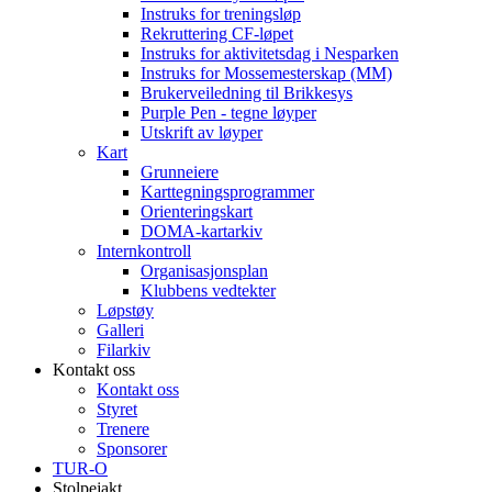
Instruks for treningsløp
Rekruttering CF-løpet
Instruks for aktivitetsdag i Nesparken
Instruks for Mossemesterskap (MM)
Brukerveiledning til Brikkesys
Purple Pen - tegne løyper
Utskrift av løyper
Kart
Grunneiere
Karttegningsprogrammer
Orienteringskart
DOMA-kartarkiv
Internkontroll
Organisasjonsplan
Klubbens vedtekter
Løpstøy
Galleri
Filarkiv
Kontakt oss
Kontakt oss
Styret
Trenere
Sponsorer
TUR-O
Stolpejakt