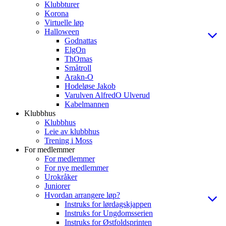
Klubbturer
Korona
Virtuelle løp
Halloween
Godnattas
ElgOn
ThOmas
Småtroll
Arakn-O
Hodeløse Jakob
Varulven AlfredO Ulverud
Kabelmannen
Klubbhus
Klubbhus
Leie av klubbhus
Trening i Moss
For medlemmer
For medlemmer
For nye medlemmer
Urokråker
Juniorer
Hvordan arrangere løp?
Instruks for lørdagskjappen
Instruks for Ungdomsserien
Instruks for Østfoldsprinten