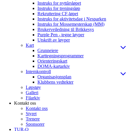
Instruks for nyttårsløpet
Instruks for treningsløp
Rekruttering CF-løpet
Instruks for aktivitetsdag i Nesparken
Instruks for Mossemesterskap (MM)
Brukerveiledning til Brikkesys
Purple Pen - tegne løyper
Utskrift av løyper
Kart
Grunneiere
Karttegningsprogrammer
Orienteringskart
DOMA-kartarkiv
Internkontroll
Organisasjonsplan
Klubbens vedtekter
Løpstøy
Galleri
Filarkiv
Kontakt oss
Kontakt oss
Styret
Trenere
Sponsorer
TUR-O