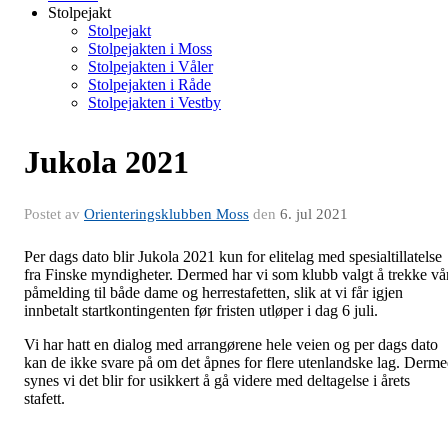
Stolpejakt
Stolpejakt
Stolpejakten i Moss
Stolpejakten i Våler
Stolpejakten i Råde
Stolpejakten i Vestby
Jukola 2021
Postet av
Orienteringsklubben Moss
den
6. jul 2021
Per dags dato blir Jukola 2021 kun for elitelag med spesialtillatelse
fra Finske myndigheter. Dermed har vi som klubb valgt å trekke vå
påmelding til både dame og herrestafetten, slik at vi får igjen
innbetalt startkontingenten før fristen utløper i dag 6 juli.
Vi har hatt en dialog med arrangørene hele veien og per dags dato
kan de ikke svare på om det åpnes for flere utenlandske lag. Derm
synes vi det blir for usikkert å gå videre med deltagelse i årets
stafett.