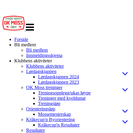
Veksle
navigasjon
Forside
Bli medlem
Bli medlem
Innmeldingsskjema
Klubbens aktiviteter
Klubbens aktiviteter
Lørdagskjappen
Lørdagskjappen 2024
Lørdagskjappen 2023
OK Moss treninger
Treningsopplegg/ukas løype
Treninger med kveldsmat
Treningsløp
Orienteringsløp
Mossemesterskap
Kråkecup'n Byorientering
Kråkecup'n Resultater
Resultater