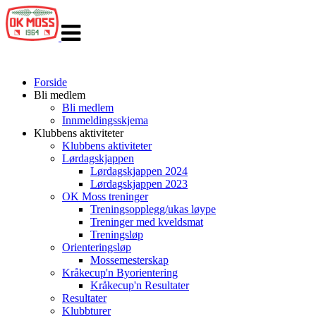
Veksle
navigasjon
Forside
Bli medlem
Bli medlem
Innmeldingsskjema
Klubbens aktiviteter
Klubbens aktiviteter
Lørdagskjappen
Lørdagskjappen 2024
Lørdagskjappen 2023
OK Moss treninger
Treningsopplegg/ukas løype
Treninger med kveldsmat
Treningsløp
Orienteringsløp
Mossemesterskap
Kråkecup'n Byorientering
Kråkecup'n Resultater
Resultater
Klubbturer