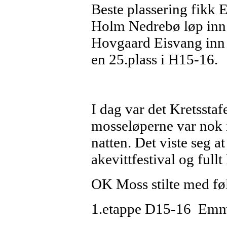
Beste plassering fikk
Holm Nedrebø løp inn t
Hovgaard Eisvang inn t
en 25.plass i H15-16.
I dag var det Kretsstaf
mosseløperne var nok i
natten. Det viste seg 
akevittfestival og fullt
OK Moss stilte med fø
1.etappe D15-16 Emm