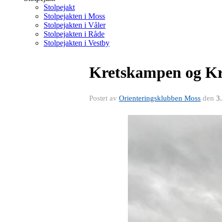
Stolpejakt
Stolpejakten i Moss
Stolpejakten i Våler
Stolpejakten i Råde
Stolpejakten i Vestby
Kretskampen og Kr
Postet av
Orienteringsklubben Moss
den
3