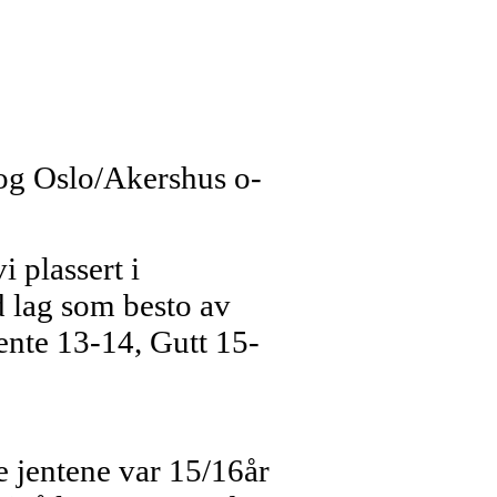
 og Oslo/Akershus o-
 plassert i
 lag som besto av
Jente 13-14, Gutt 15-
e jentene var 15/16år