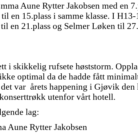
 Emma Aune Rytter Jakobsen med en 7.p
il en 15.plass i samme klasse. I H13
il en 21.plass og Selmer Løken til 27
ett i skikkelig rufsete høststorm. Oppl
kke optimal da de hadde fått minimalt
at det var årets happening i Gjøvik de
 konserttrøkk utenfor vårt hotell.
lgende lag:
a Aune Rytter Jakobsen