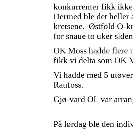
konkurrenter fikk ikke
Dermed ble det heller 
kretsene. Østfold O-kre
for snaue to uker side
OK Moss hadde flere ut
fikk vi delta som OK 
Vi hadde med 5 utøvere 
Raufoss.
Gjø-vard OL var arran
På lørdag ble den indi