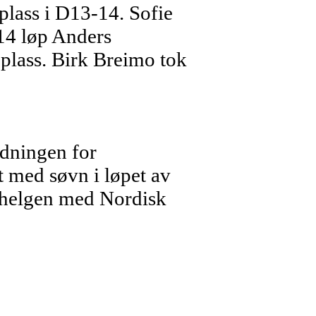
lass i D13-14. Sofie
-14 løp Anders
.plass. Birk Breimo tok
adningen for
 med søvn i løpet av
n helgen med Nordisk