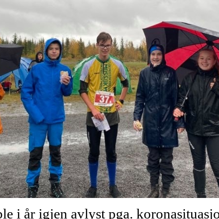
 i år igjen avlyst pga. koronasituasj