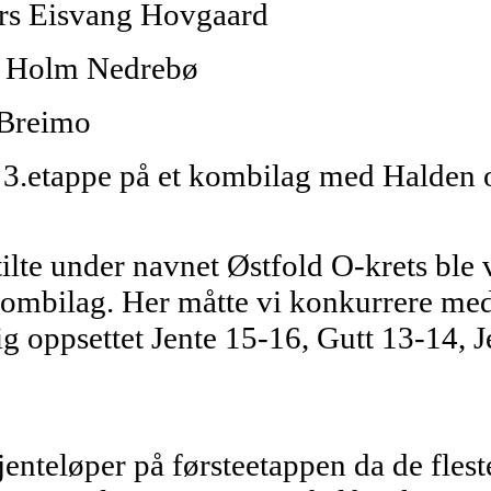
rs Eisvang Hovgaard
e Holm Nedrebø
 Breimo
å 3.etappe på et kombilag med Halden
lte under navnet Østfold O-krets ble vi
ombilag. Her måtte vi konkurrere med
ig oppsettet Jente 15-16, Gutt 13-14, 
nteløper på førsteetappen da de flest