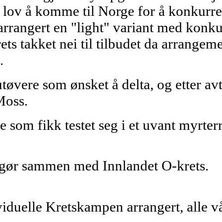
 lov å komme til Norge for å konkurrer
arrangert en "light" variant med konku
ts takket nei til tilbudet da arrangeme
n.
øvere som ønsket å delta, og etter a
Moss.
som fikk testet seg i et uvant myrterre
gør sammen med Innlandet O-krets.
viduelle Kretskampen arrangert, alle vå