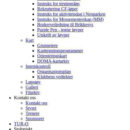
Instruks for treningsløp
Rekruttering CF-løpet
Instruks for aktivitetsdag i Nesparken
Instruks for Mossemesterskap (MM)
Brukerveiledning til Brikkesys
Purple Pen - tegne løyper
Utskrift av løyper
Kart
Grunneiere
Karttegningsprogrammer
Orienteringskart
DOMA-kartarkiv
Internkontroll
Organisasjonsplan
Klubbens vedtekter
Løpstøy
Galleri
Filarkiv
Kontakt oss
Kontakt oss
Styret
Trenere
Sponsorer
TUR-O
Stolpejakt