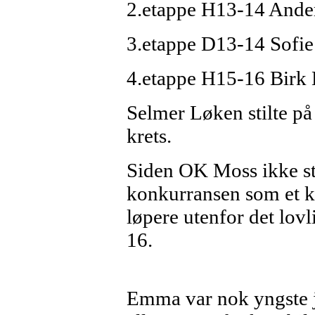
2.etappe H13-14 Ande
3.etappe D13-14 Sofi
4.etappe H15-16 Birk
Selmer Løken stilte p
krets.
Siden OK Moss ikke sti
konkurransen som et k
løpere utenfor det lovl
16.
Emma var nok yngste je