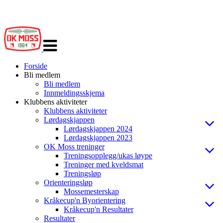
Veksle
navigasjon
Forside
Bli medlem
Bli medlem
Innmeldingsskjema
Klubbens aktiviteter
Klubbens aktiviteter
Lørdagskjappen
Lørdagskjappen 2024
Lørdagskjappen 2023
OK Moss treninger
Treningsopplegg/ukas løype
Treninger med kveldsmat
Treningsløp
Orienteringsløp
Mossemesterskap
Kråkecup'n Byorientering
Kråkecup'n Resultater
Resultater