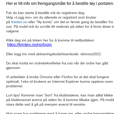
Her er litt info om fremgangsmåte for å bestille tøy i portalen.
Før du kan starte å bestille må du registrere deg.
Velg «Logg inn» om du allerede er registrert som bruker
på
trimtex.no
eller “Ny konto” om det er første gang du bestiller fra
oss. På mobil må du scrolle litt nedover på siden for å finne disse t
valgene.
Klikk deg inn på linken her for å komme til nettbutikken:
https://trimtex.no/no/login
Eller logg inn med aktiveringskode/teamkode: okmoss2021
Du skal motta en ordrebekreftelse fra oss når din ordre har gått
gjennom.
Vi anbefaler å bruke Chrome eller Firefox for at det skal fungere
optimalt, f.eks vil brukere av Internet Explorer kunne oppleve noen
problemer.
Lurt tips! Kommer man “bort” fra klubbsidene, kan man alltid klikke
på klubbnavnet øverst på siden for å komme tilbake igjen. På mobi
vises dette ved å gå på menyen øverst til venstre.
Hvis noen har problemer med å logge inn, eller andre henvendelse