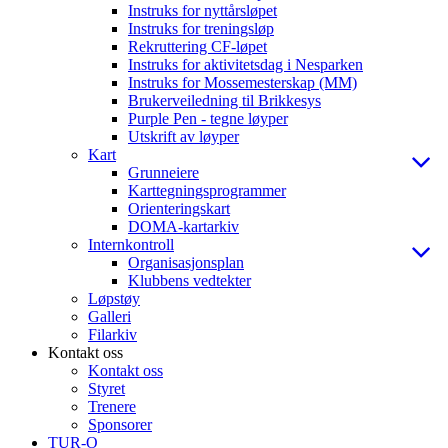
Instruks for nyttårsløpet
Instruks for treningsløp
Rekruttering CF-løpet
Instruks for aktivitetsdag i Nesparken
Instruks for Mossemesterskap (MM)
Brukerveiledning til Brikkesys
Purple Pen - tegne løyper
Utskrift av løyper
Kart
Grunneiere
Karttegningsprogrammer
Orienteringskart
DOMA-kartarkiv
Internkontroll
Organisasjonsplan
Klubbens vedtekter
Løpstøy
Galleri
Filarkiv
Kontakt oss
Kontakt oss
Styret
Trenere
Sponsorer
TUR-O