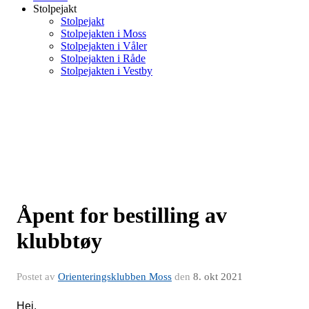
Stolpejakt
Stolpejakt
Stolpejakten i Moss
Stolpejakten i Våler
Stolpejakten i Råde
Stolpejakten i Vestby
Åpent for bestilling av
klubbtøy
Postet av
Orienteringsklubben Moss
den
8. okt 2021
Hei.