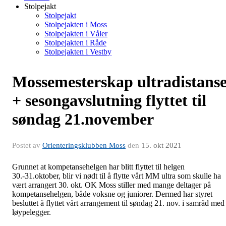
Stolpejakt
Stolpejakt
Stolpejakten i Moss
Stolpejakten i Våler
Stolpejakten i Råde
Stolpejakten i Vestby
Mossemesterskap ultradistans
+ sesongavslutning flyttet til
søndag 21.november
Postet av
Orienteringsklubben Moss
den
15. okt 2021
Grunnet at kompetansehelgen har blitt flyttet til helgen
30.-31.oktober, blir vi nødt til å flytte vårt MM ultra som skulle ha
vært arrangert 30. okt. OK Moss stiller med mange deltager på
kompetansehelgen, både voksne og juniorer. Dermed har styret
besluttet å flyttet vårt arrangement til søndag 21. nov. i samråd med
løypelegger.