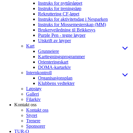
Instruks for nyttårsløpet
Instruks for treningsløp
Rekruttering CF-løpet
Instruks for aktivitetsdag i Nesparken
Instruks for Mossemesterskap (MM)
Brukerveiledning til Brikkesys
Purple Pen - tegne løyper
Utskrift av løyper
Kart
Grunneiere
Karttegningsprogrammer
Orienteringskart
DOMA-kartarkiv
Internkontroll
Organisasjonsplan
Klubbens vedtekter
Løpstøy
Galleri
Filarkiv
Kontakt oss
Kontakt oss
Styret
Trenere
Sponsorer
TUR-O