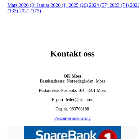
Mars 2026 (3)
Januar 2026 (1)
2025 (26)
2024 (57)
2023 (74)
202
(135)
2021 (175)
Kontakt oss
OK Moss
Besøksadresse: Noreødegården, Moss
Postadresse: Postboks 164, 1501 Moss
E-post: leder@ok-moss
Org.nr. 983766188
Personvernerklæring