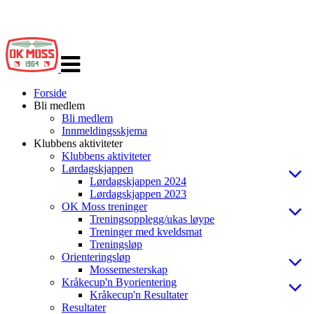
Veksle
navigasjon
Forside
Bli medlem
Bli medlem
Innmeldingsskjema
Klubbens aktiviteter
Klubbens aktiviteter
Lørdagskjappen
Lørdagskjappen 2024
Lørdagskjappen 2023
OK Moss treninger
Treningsopplegg/ukas løype
Treninger med kveldsmat
Treningsløp
Orienteringsløp
Mossemesterskap
Kråkecup'n Byorientering
Kråkecup'n Resultater
Resultater