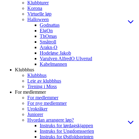
Klubbturer
Korona
Virtuelle løp
Halloween
Godnattas
ElgOn
ThOmas
Småtroll
Arakn-O
Hodeløse Jakob
Varulven AlfredO Ulverud
Kabelmannen
Klubbhus
Klubbhus
Leie av klubbhus
Trening i Moss
For medlemmer
For medlemmer
For nye medlemmer
Urokråker
Juniorer
Hvordan arrangere løp?
Instruks for lørdagskjappen
Instruks for Ungdomsserien
Instruks for Østfoldsprinten