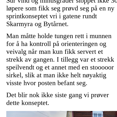
Sur vind og minusgrader stoppet ikke 3
løpere som fikk seg prøvd seg på en ny
sprintkonseptet vri i gatene rundt
Skarmyra og Bytårnet.
Man måtte holde tungen rett i munnen
for å ha kontroll på orienteringen og
veivalg når man kun fikk servert et
strekk av gangen. I tillegg var et strekk
speilvendt og et annet med en stooooor
sirkel, slik at man ikke helt nøyaktig
visste hvor posten befant seg.
Det blir nok ikke siste gang vi prøver
dette konseptet.