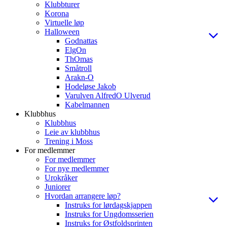
Klubbturer
Korona
Virtuelle løp
Halloween
Godnattas
ElgOn
ThOmas
Småtroll
Arakn-O
Hodeløse Jakob
Varulven AlfredO Ulverud
Kabelmannen
Klubbhus
Klubbhus
Leie av klubbhus
Trening i Moss
For medlemmer
For medlemmer
For nye medlemmer
Urokråker
Juniorer
Hvordan arrangere løp?
Instruks for lørdagskjappen
Instruks for Ungdomsserien
Instruks for Østfoldsprinten