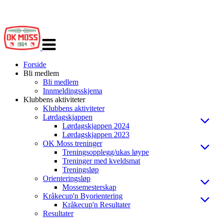
Veksle
navigasjon
Forside
Bli medlem
Bli medlem
Innmeldingsskjema
Klubbens aktiviteter
Klubbens aktiviteter
Lørdagskjappen
Lørdagskjappen 2024
Lørdagskjappen 2023
OK Moss treninger
Treningsopplegg/ukas løype
Treninger med kveldsmat
Treningsløp
Orienteringsløp
Mossemesterskap
Kråkecup'n Byorientering
Kråkecup'n Resultater
Resultater