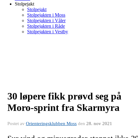
Stolpejakt
Stolpejakt
Stolpejakten i Moss
Stolpejakten i Våler
Stolpejakten i Råde
Stolpejakten i Vestby
30 løpere fikk prøvd seg på
Moro-sprint fra Skarmyra
Postet av
Orienteringsklubben Moss
den
28. nov 2021