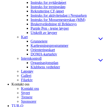
Instruks for nyttårsløpet
Instruks for treningsløp
Rekruttering CF-løpet
Instruks for aktivitetsdag i Nesparken
Instruks for Mossemesterskap (MM)
Brukerveiledning til Brikkesys
Purple Pen - tegne løyper
Utskrift av løyper
Kart
Grunneiere
Karttegningsprogrammer
Orienteringskart
DOMA-kartarkiv
Internkontroll
Organisasjonsplan
Klubbens vedtekter
Løpstøy
Galleri
Filarkiv
Kontakt oss
Kontakt oss
Styret
Trenere
Sponsorer
TUR-O