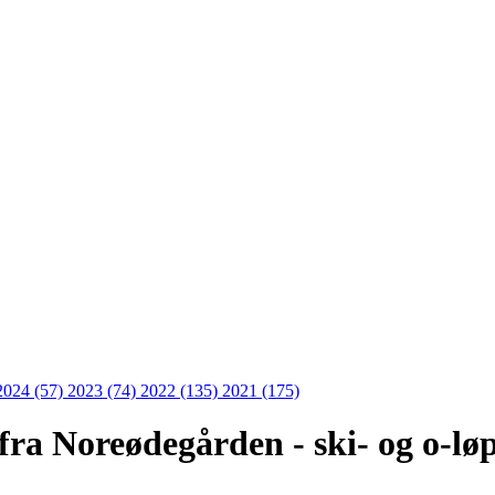
2024 (57)
2023 (74)
2022 (135)
2021 (175)
ra Noreødegården - ski- og o-løp 