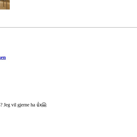
sen
s? Jeg vil gjerne ha 👍🤗