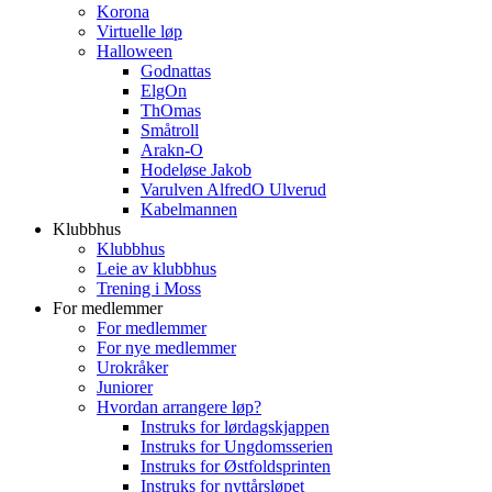
Korona
Virtuelle løp
Halloween
Godnattas
ElgOn
ThOmas
Småtroll
Arakn-O
Hodeløse Jakob
Varulven AlfredO Ulverud
Kabelmannen
Klubbhus
Klubbhus
Leie av klubbhus
Trening i Moss
For medlemmer
For medlemmer
For nye medlemmer
Urokråker
Juniorer
Hvordan arrangere løp?
Instruks for lørdagskjappen
Instruks for Ungdomsserien
Instruks for Østfoldsprinten
Instruks for nyttårsløpet