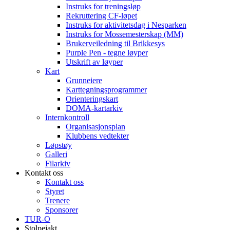
Instruks for treningsløp
Rekruttering CF-løpet
Instruks for aktivitetsdag i Nesparken
Instruks for Mossemesterskap (MM)
Brukerveiledning til Brikkesys
Purple Pen - tegne løyper
Utskrift av løyper
Kart
Grunneiere
Karttegningsprogrammer
Orienteringskart
DOMA-kartarkiv
Internkontroll
Organisasjonsplan
Klubbens vedtekter
Løpstøy
Galleri
Filarkiv
Kontakt oss
Kontakt oss
Styret
Trenere
Sponsorer
TUR-O
Stolpejakt