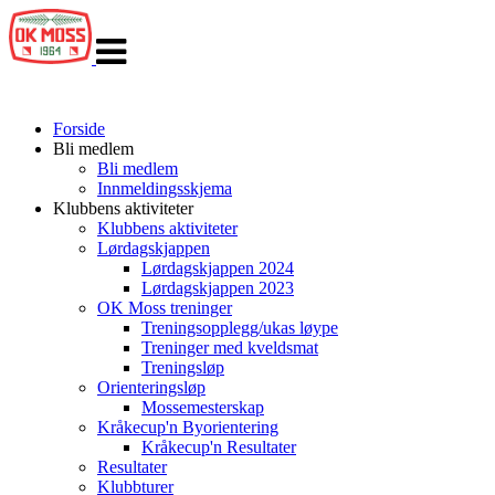
Veksle
navigasjon
Forside
Bli medlem
Bli medlem
Innmeldingsskjema
Klubbens aktiviteter
Klubbens aktiviteter
Lørdagskjappen
Lørdagskjappen 2024
Lørdagskjappen 2023
OK Moss treninger
Treningsopplegg/ukas løype
Treninger med kveldsmat
Treningsløp
Orienteringsløp
Mossemesterskap
Kråkecup'n Byorientering
Kråkecup'n Resultater
Resultater
Klubbturer