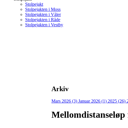
Stolpejakt
Stolpejakten i Moss
Stolpejakten i Våler
Stolpejakten i Råde
Stolpejakten i Vestby
Arkiv
Mars 2026 (3)
Januar 2026 (1)
2025 (26)
Mellomdistanseløp f