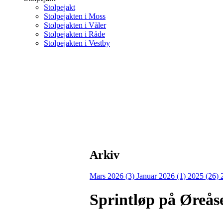
Stolpejakt
Stolpejakten i Moss
Stolpejakten i Våler
Stolpejakten i Råde
Stolpejakten i Vestby
Arkiv
Mars 2026 (3)
Januar 2026 (1)
2025 (26)
Sprintløp på Øreås