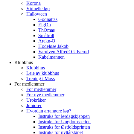
Korona
Virtuelle løp
Halloween
Godnattas
ElgOn
ThOmas
Småtroll
Arakn-O
Hodeløse Jakob
Varulven AlfredO Ulverud
Kabelmannen
Klubbhus
Klubbhus
Leie av klubbhus
Trening i Moss
For medlemmer
For medlemmer
For nye medlemmer
Urokråker
Juniorer
Hvordan arrangere løp?
Instruks for lørdagskjappen
Instruks for Ungdomsserien
Instruks for Østfoldsprinten
Instruks for nyttårsløpet