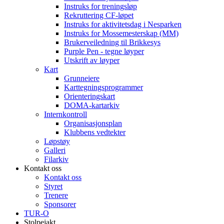
Instruks for treningsløp
Rekruttering CF-løpet
Instruks for aktivitetsdag i Nesparken
Instruks for Mossemesterskap (MM)
Brukerveiledning til Brikkesys
Purple Pen - tegne løyper
Utskrift av løyper
Kart
Grunneiere
Karttegningsprogrammer
Orienteringskart
DOMA-kartarkiv
Internkontroll
Organisasjonsplan
Klubbens vedtekter
Løpstøy
Galleri
Filarkiv
Kontakt oss
Kontakt oss
Styret
Trenere
Sponsorer
TUR-O
Stolpejakt