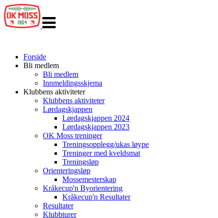
Veksle
navigasjon
Forside
Bli medlem
Bli medlem
Innmeldingsskjema
Klubbens aktiviteter
Klubbens aktiviteter
Lørdagskjappen
Lørdagskjappen 2024
Lørdagskjappen 2023
OK Moss treninger
Treningsopplegg/ukas løype
Treninger med kveldsmat
Treningsløp
Orienteringsløp
Mossemesterskap
Kråkecup'n Byorientering
Kråkecup'n Resultater
Resultater
Klubbturer