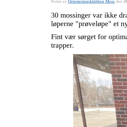
Postet av
Orienteringsklubben Moss
den
2
30 mossinger var ikke dra
løperne "prøveløpe" et ny
Fint vær sørget for optim
trapper.