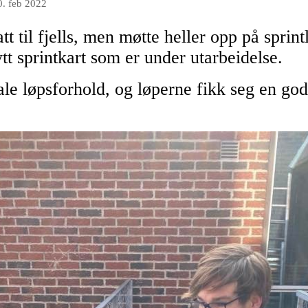
0. feb 2022
tt til fjells, men møtte heller opp på sprin
tt sprintkart som er under utarbeidelse.
ale løpsforhold, og løperne fikk seg en god