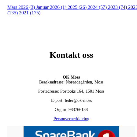
Mars 2026 (3)
Januar 2026 (1)
2025 (26)
2024 (57)
2023 (74)
202
(135)
2021 (175)
Kontakt oss
OK Moss
Besøksadresse: Noreødegården, Moss
Postadresse: Postboks 164, 1501 Moss
E-post: leder@ok-moss
Org.nr. 983766188
Personvernerklæring