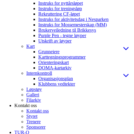
Instruks for nyttårsløpet
Instruks for treningsløp
Rekruttering CF-løpet
Instruks for aktivitetsdag i Nesparken
Instruks for Mossemesterskap (MM)
Brukerveiledning til Brikkesys
Purple Pen - tegne løyper
Utskrift av løyper
Kart
Grunneiere
Karttegningsprogrammer
Orienteringskart
DOMA-kartarkiv
Internkontroll
Organisasjonsplan
Klubbens vedtekter
Løpstøy
Galleri
Filarkiv
Kontakt oss
Kontakt oss
Styret
Trenere
Sponsorer
TUR-O