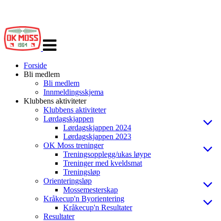
Veksle
navigasjon
Forside
Bli medlem
Bli medlem
Innmeldingsskjema
Klubbens aktiviteter
Klubbens aktiviteter
Lørdagskjappen
Lørdagskjappen 2024
Lørdagskjappen 2023
OK Moss treninger
Treningsopplegg/ukas løype
Treninger med kveldsmat
Treningsløp
Orienteringsløp
Mossemesterskap
Kråkecup'n Byorientering
Kråkecup'n Resultater
Resultater