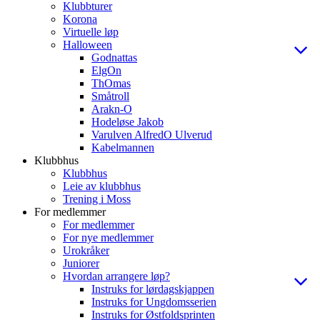
Klubbturer
Korona
Virtuelle løp
Halloween
Godnattas
ElgOn
ThOmas
Småtroll
Arakn-O
Hodeløse Jakob
Varulven AlfredO Ulverud
Kabelmannen
Klubbhus
Klubbhus
Leie av klubbhus
Trening i Moss
For medlemmer
For medlemmer
For nye medlemmer
Urokråker
Juniorer
Hvordan arrangere løp?
Instruks for lørdagskjappen
Instruks for Ungdomsserien
Instruks for Østfoldsprinten