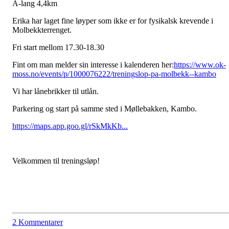
A-lang 4,4km
Erika har laget fine løyper som ikke er for fysikalsk krevende i
Molbekkterrenget.
Fri start mellom 17.30-18.30
Fint om man melder sin interesse i kalenderen her:
https://www.ok-
moss.no/events/p/1000076222/treningslop-pa-molbekk--kambo
Vi har lånebrikker til utlån.
Parkering og start på samme sted i Møllebakken, Kambo.
https://maps.app.goo.gl/rSkMkKb...
Velkommen til treningsløp!
2 Kommentarer