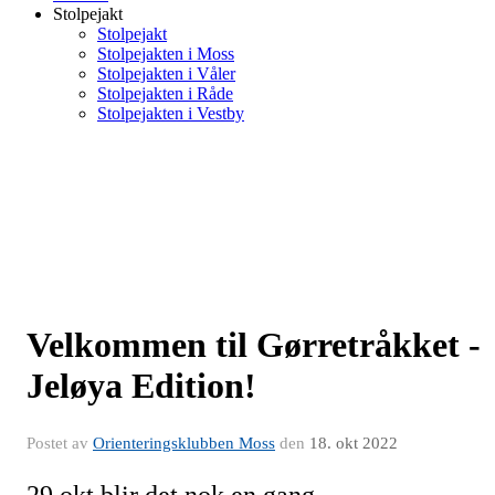
Stolpejakt
Stolpejakt
Stolpejakten i Moss
Stolpejakten i Våler
Stolpejakten i Råde
Stolpejakten i Vestby
Velkommen til Gørretråkket -
Jeløya Edition!
Postet av
Orienteringsklubben Moss
den
18. okt 2022