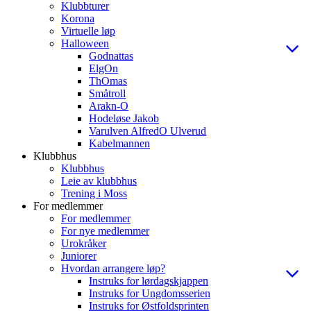
Klubbturer
Korona
Virtuelle løp
Halloween
Godnattas
ElgOn
ThOmas
Småtroll
Arakn-O
Hodeløse Jakob
Varulven AlfredO Ulverud
Kabelmannen
Klubbhus
Klubbhus
Leie av klubbhus
Trening i Moss
For medlemmer
For medlemmer
For nye medlemmer
Urokråker
Juniorer
Hvordan arrangere løp?
Instruks for lørdagskjappen
Instruks for Ungdomsserien
Instruks for Østfoldsprinten