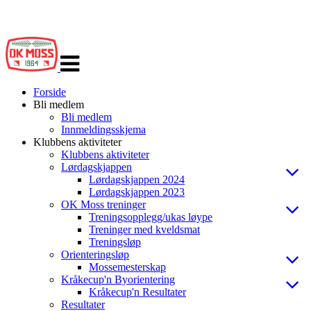
Veksle
navigasjon
Forside
Bli medlem
Bli medlem
Innmeldingsskjema
Klubbens aktiviteter
Klubbens aktiviteter
Lørdagskjappen
Lørdagskjappen 2024
Lørdagskjappen 2023
OK Moss treninger
Treningsopplegg/ukas løype
Treninger med kveldsmat
Treningsløp
Orienteringsløp
Mossemesterskap
Kråkecup'n Byorientering
Kråkecup'n Resultater
Resultater