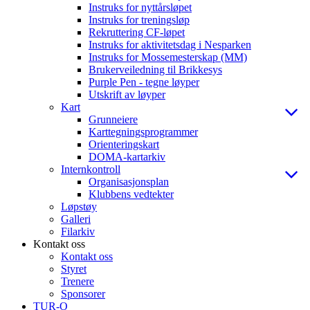
Instruks for nyttårsløpet
Instruks for treningsløp
Rekruttering CF-løpet
Instruks for aktivitetsdag i Nesparken
Instruks for Mossemesterskap (MM)
Brukerveiledning til Brikkesys
Purple Pen - tegne løyper
Utskrift av løyper
Kart
Grunneiere
Karttegningsprogrammer
Orienteringskart
DOMA-kartarkiv
Internkontroll
Organisasjonsplan
Klubbens vedtekter
Løpstøy
Galleri
Filarkiv
Kontakt oss
Kontakt oss
Styret
Trenere
Sponsorer
TUR-O