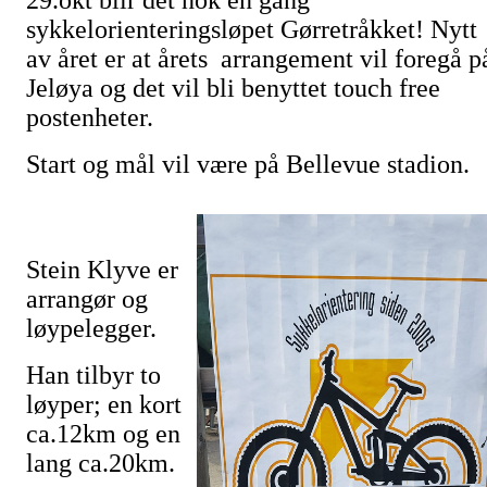
29.okt blir det nok en gang
sykkelorienteringsløpet Gørretråkket! Nytt
av året er at årets arrangement vil foregå p
Jeløya og det vil bli benyttet touch free
postenheter.
Start og mål vil være på Bellevue stadion
Stein Klyve er
arrangør og
løypelegger.
Han tilbyr to
løyper; en kort
ca.12km og en
lang ca.20km.