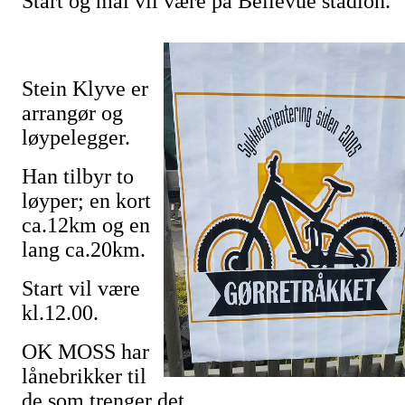
Start og mål vil være på Bellevue stadion
Stein Klyve er
arrangør og
løypelegger.
Han tilbyr to
løyper; en kort
ca.12km og en
lang ca.20km.
Start vil være
kl.12.00.
OK MOSS har
lånebrikker til
de som trenger det.