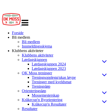
Veksle
navigasjon
Forside
Bli medlem
Bli medlem
Innmeldingsskjema
Klubbens aktiviteter
Klubbens aktiviteter
Lørdagskjappen
Lørdagskjappen 2024
Lørdagskjappen 2023
OK Moss treninger
Treningsopplegg/ukas løype
Treninger med kveldsmat
Treningsløp
Orienteringsløp
Mossemesterskap
Kråkecup'n Byorientering
Kråkecup'n Resultater
Resultater