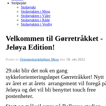
Stolpejakt
Stolpejakt
Stolpejakten i Moss
Stolpejakten i Våler
Stolpejakten i Råde
Stolpejakten i Vestby
Velkommen til Gørretråkket -
Jeløya Edition!
Postet av
Orienteringsklubben Moss
den
18. okt 2022
29.okt blir det nok en gang
sykkelorienteringsløpet Gørretråkket! Nytt
av året er at årets arrangement vil foregå p
Jeløya og det vil bli benyttet touch free
postenheter.