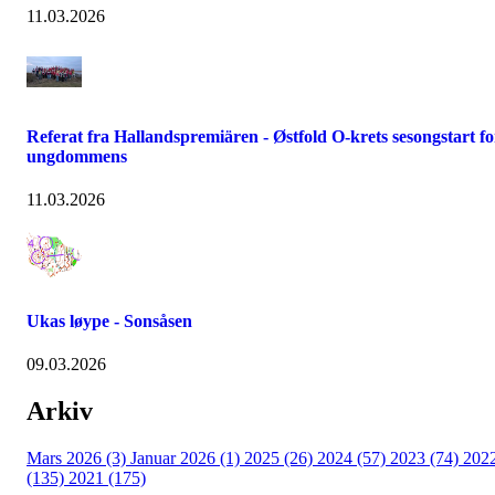
11.03.2026
Referat fra Hallandspremiären - Østfold O-krets sesongstart fo
ungdommens
11.03.2026
Ukas løype - Sonsåsen
09.03.2026
Arkiv
Mars 2026 (3)
Januar 2026 (1)
2025 (26)
2024 (57)
2023 (74)
202
(135)
2021 (175)