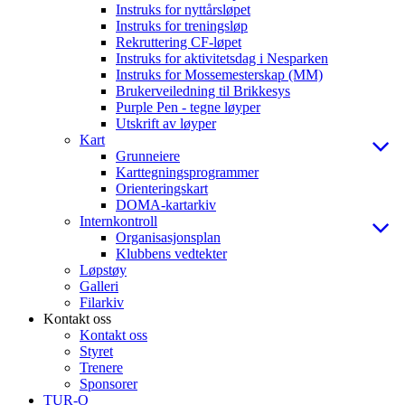
Instruks for nyttårsløpet
Instruks for treningsløp
Rekruttering CF-løpet
Instruks for aktivitetsdag i Nesparken
Instruks for Mossemesterskap (MM)
Brukerveiledning til Brikkesys
Purple Pen - tegne løyper
Utskrift av løyper
Kart
Grunneiere
Karttegningsprogrammer
Orienteringskart
DOMA-kartarkiv
Internkontroll
Organisasjonsplan
Klubbens vedtekter
Løpstøy
Galleri
Filarkiv
Kontakt oss
Kontakt oss
Styret
Trenere
Sponsorer
TUR-O