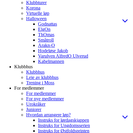
Klubbturer
Korona
Virtuelle løp
Halloween
Godnattas
ElgOn
ThOmas
Småtroll
Arakn-O
Hodeløse Jakob
Varulven AlfredO Ulverud
Kabelmannen
Klubbhus
Klubbhus
Leie av klubbhus
Trening i Moss
For medlemmer
For medlemmer
For nye medlemmer
Urokråker
Juniorer
Hvordan arrangere løp?
Instruks for lørdagskjappen
Instruks for Ungdomsserien
Instruks for Østfoldsprinten