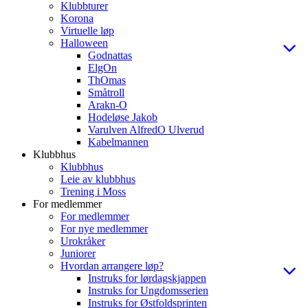
Klubbturer
Korona
Virtuelle løp
Halloween
Godnattas
ElgOn
ThOmas
Småtroll
Arakn-O
Hodeløse Jakob
Varulven AlfredO Ulverud
Kabelmannen
Klubbhus
Klubbhus
Leie av klubbhus
Trening i Moss
For medlemmer
For medlemmer
For nye medlemmer
Urokråker
Juniorer
Hvordan arrangere løp?
Instruks for lørdagskjappen
Instruks for Ungdomsserien
Instruks for Østfoldsprinten