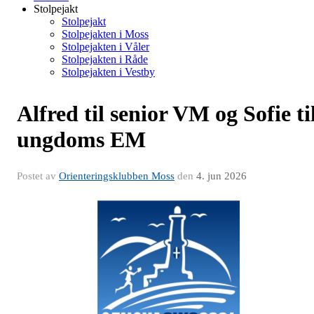
Stolpejakt
Stolpejakt
Stolpejakten i Moss
Stolpejakten i Våler
Stolpejakten i Råde
Stolpejakten i Vestby
Alfred til senior VM og Sofie ti
ungdoms EM
Postet av
Orienteringsklubben Moss
den
4. jun 2026