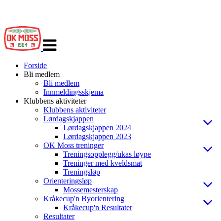
Veksle
navigasjon
Forside
Bli medlem
Bli medlem
Innmeldingsskjema
Klubbens aktiviteter
Klubbens aktiviteter
Lørdagskjappen
Lørdagskjappen 2024
Lørdagskjappen 2023
OK Moss treninger
Treningsopplegg/ukas løype
Treninger med kveldsmat
Treningsløp
Orienteringsløp
Mossemesterskap
Kråkecup'n Byorientering
Kråkecup'n Resultater
Resultater