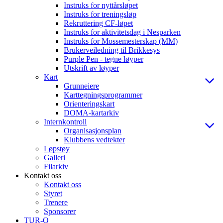
Instruks for nyttårsløpet
Instruks for treningsløp
Rekruttering CF-løpet
Instruks for aktivitetsdag i Nesparken
Instruks for Mossemesterskap (MM)
Brukerveiledning til Brikkesys
Purple Pen - tegne løyper
Utskrift av løyper
Kart
Grunneiere
Karttegningsprogrammer
Orienteringskart
DOMA-kartarkiv
Internkontroll
Organisasjonsplan
Klubbens vedtekter
Løpstøy
Galleri
Filarkiv
Kontakt oss
Kontakt oss
Styret
Trenere
Sponsorer
TUR-O