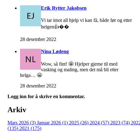
Erik Rytter Jakobsen
Vi tar imot all hjelp vi kan få, både før og etter
helgen👍��
28 desember 2022
Nina Lødeng
Wow, så fint! 🤩 Hjelper gjerne til med
vasking og maling, men det må bli etter
helga… 😬
28 desember 2022
Logg inn for å skrive en kommentar.
Arkiv
Mars 2026 (3)
Januar 2026 (1)
2025 (26)
2024 (57)
2023 (74)
202
(135)
2021 (175)