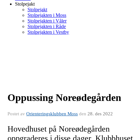
Stolpejakt
Stolpejakt
Stolpejakten i Moss
Stolpejakten i Våler
Stolpejakten i Råde
Stolpejakten i Vestby
Oppussing Noreødegården
Postet av
Orienteringsklubben Moss
den
28. des 2022
Hovedhuset på Noreødegården
oppgraderes i disse dager. Klubbhuset