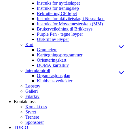
Instruks for nyttårsløpet
Instruks for treningsløp
Rekruttering CF-løpet
Instruks for aktivitetsdag i Nesparken
Instruks for Mossemesterskap (MM)
Brukerveiledning til Brikkesys
Purple Pen - tegne løyper
Utskrift av løyper
Kart
Grunneiere
Karttegningsprogrammer
Orienteringskart
DOMA-kartarkiv
Internkontroll
Organisasjonsplan
Klubbens vedtekter
Løpstøy
Galleri
Filarkiv
Kontakt oss
Kontakt oss
Styret
Trenere
Sponsorer
TUR-O