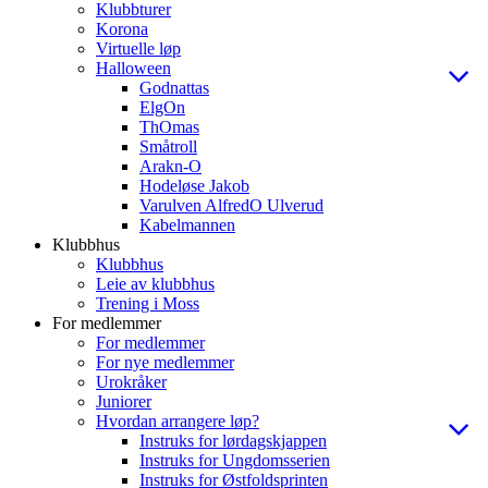
Klubbturer
Korona
Virtuelle løp
Halloween
Godnattas
ElgOn
ThOmas
Småtroll
Arakn-O
Hodeløse Jakob
Varulven AlfredO Ulverud
Kabelmannen
Klubbhus
Klubbhus
Leie av klubbhus
Trening i Moss
For medlemmer
For medlemmer
For nye medlemmer
Urokråker
Juniorer
Hvordan arrangere løp?
Instruks for lørdagskjappen
Instruks for Ungdomsserien
Instruks for Østfoldsprinten