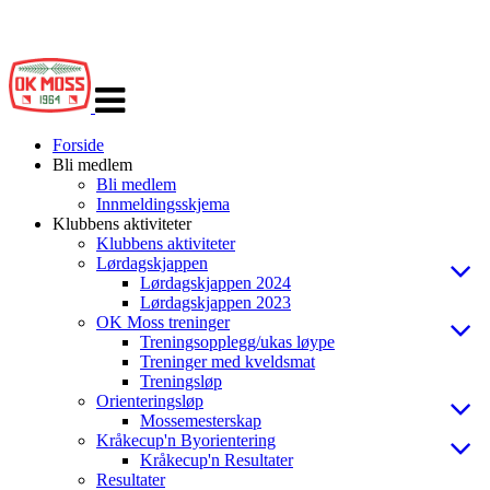
Veksle
navigasjon
Forside
Bli medlem
Bli medlem
Innmeldingsskjema
Klubbens aktiviteter
Klubbens aktiviteter
Lørdagskjappen
Lørdagskjappen 2024
Lørdagskjappen 2023
OK Moss treninger
Treningsopplegg/ukas løype
Treninger med kveldsmat
Treningsløp
Orienteringsløp
Mossemesterskap
Kråkecup'n Byorientering
Kråkecup'n Resultater
Resultater