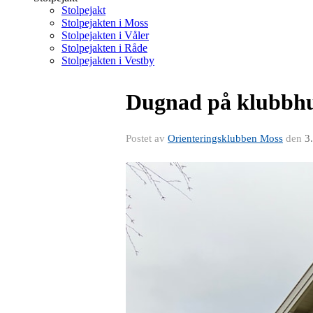
Stolpejakt
Stolpejakten i Moss
Stolpejakten i Våler
Stolpejakten i Råde
Stolpejakten i Vestby
Dugnad på klubbhus
Postet av
Orienteringsklubben Moss
den
3