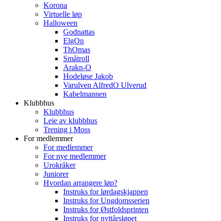
Korona
Virtuelle løp
Halloween
Godnattas
ElgOn
ThOmas
Småtroll
Arakn-O
Hodeløse Jakob
Varulven AlfredO Ulverud
Kabelmannen
Klubbhus
Klubbhus
Leie av klubbhus
Trening i Moss
For medlemmer
For medlemmer
For nye medlemmer
Urokråker
Juniorer
Hvordan arrangere løp?
Instruks for lørdagskjappen
Instruks for Ungdomsserien
Instruks for Østfoldsprinten
Instruks for nyttårsløpet