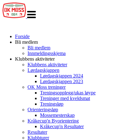
Veksle
navigasjon
Forside
Bli medlem
Bli medlem
Innmeldingsskjema
Klubbens aktiviteter
Klubbens aktiviteter
Lørdagskjappen
Lørdagskjappen 2024
Lørdagskjappen 2023
OK Moss treninger
Treningsopplegg/ukas løype
Treninger med kveldsmat
Treningsløp
Orienteringsløp
Mossemesterskap
Kråkecup'n Byorientering
Kråkecup'n Resultater
Resultater
Klubbturer