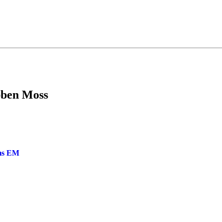
ubben Moss
oms EM