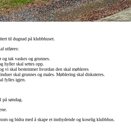
tert til dugnad på klubbhuset.
l utføres:
r og tak vaskes og grunnes.
g hyller skal settes opp.
 og vi skal bestemmer hvordan den skal møbleres
induer skal grunnes og males. Møblering skal diskuteres.
 fylles igjen.
11 på søndag.
ene.
nom og bidra med å skape et innbydende og koselig klubbhus.