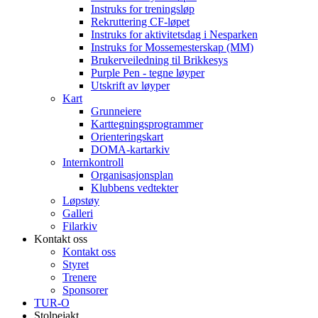
Instruks for treningsløp
Rekruttering CF-løpet
Instruks for aktivitetsdag i Nesparken
Instruks for Mossemesterskap (MM)
Brukerveiledning til Brikkesys
Purple Pen - tegne løyper
Utskrift av løyper
Kart
Grunneiere
Karttegningsprogrammer
Orienteringskart
DOMA-kartarkiv
Internkontroll
Organisasjonsplan
Klubbens vedtekter
Løpstøy
Galleri
Filarkiv
Kontakt oss
Kontakt oss
Styret
Trenere
Sponsorer
TUR-O
Stolpejakt