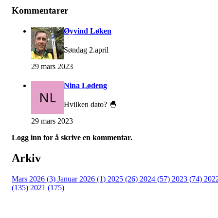
Kommentarer
Øyvind Løken
Søndag 2.april
29 mars 2023
Nina Lødeng
Hvilken dato? 🐣
29 mars 2023
Logg inn for å skrive en kommentar.
Arkiv
Mars 2026 (3)
Januar 2026 (1)
2025 (26)
2024 (57)
2023 (74)
202
(135)
2021 (175)