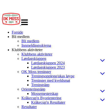
Veksle
navigasjon
Forside
Bli medlem
Bli medlem
Innmeldingsskjema
Klubbens aktiviteter
Klubbens aktiviteter
Lørdagskjappen
Lørdagskjappen 2024
Lørdagskjappen 2023
OK Moss treninger
Treningsopplegg/ukas løype
Treninger med kveldsmat
Treningsløp
Orienteringsløp
Mossemesterskap
Kråkecup'n Byorientering
Kråkecup'n Resultater
Resultater