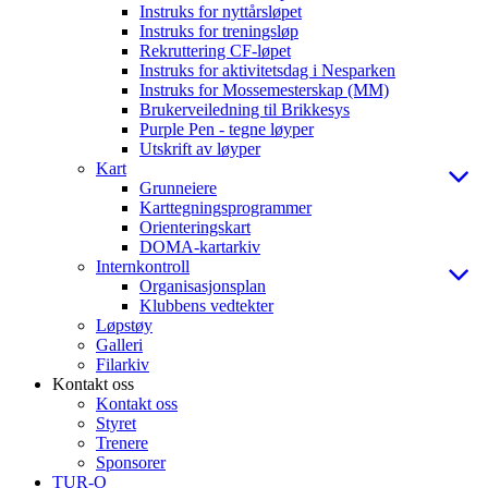
Instruks for nyttårsløpet
Instruks for treningsløp
Rekruttering CF-løpet
Instruks for aktivitetsdag i Nesparken
Instruks for Mossemesterskap (MM)
Brukerveiledning til Brikkesys
Purple Pen - tegne løyper
Utskrift av løyper
Kart
Grunneiere
Karttegningsprogrammer
Orienteringskart
DOMA-kartarkiv
Internkontroll
Organisasjonsplan
Klubbens vedtekter
Løpstøy
Galleri
Filarkiv
Kontakt oss
Kontakt oss
Styret
Trenere
Sponsorer
TUR-O