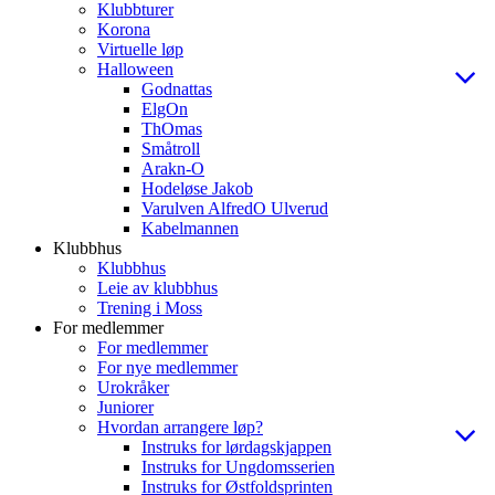
Klubbturer
Korona
Virtuelle løp
Halloween
Godnattas
ElgOn
ThOmas
Småtroll
Arakn-O
Hodeløse Jakob
Varulven AlfredO Ulverud
Kabelmannen
Klubbhus
Klubbhus
Leie av klubbhus
Trening i Moss
For medlemmer
For medlemmer
For nye medlemmer
Urokråker
Juniorer
Hvordan arrangere løp?
Instruks for lørdagskjappen
Instruks for Ungdomsserien
Instruks for Østfoldsprinten