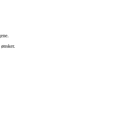
gene.
v ønsker.