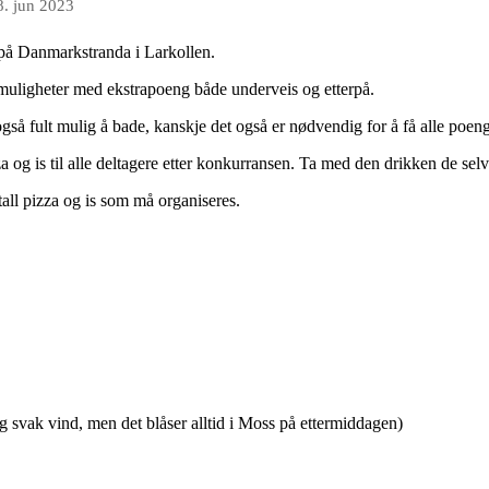
8. jun 2023
 på Danmarkstranda i Larkollen.
uligheter med ekstrapoeng både underveis og etterpå.
gså fult mulig å bade, kanskje det også er nødvendig for å få alle poen
izza og is til alle deltagere etter konkurransen. Ta med den drikken de sel
tall pizza og is som må organiseres.
og svak vind, men det blåser alltid i Moss på ettermiddagen)