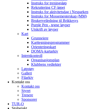
Instruks for treningsløp
Rekruttering CF-løpet
Instruks for aktivitetsdag i Nesparken
Instruks for Mossemesterskap (MM)
Brukerveiledning til Brikkesys
Purple Pen - tegne løyper
Utskrift av løyper
Kart
Grunneiere
Karttegningsprogrammer
Orienteringskart
DOMA-kartarkiv
Internkontroll
Organisasjonsplan
Klubbens vedtekter
Løpstøy
Galleri
Filarkiv
Kontakt oss
Kontakt oss
Styret
Trenere
Sponsorer
TUR-O
Stolpejakt