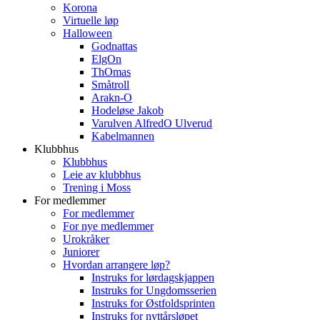
Korona
Virtuelle løp
Halloween
Godnattas
ElgOn
ThOmas
Småtroll
Arakn-O
Hodeløse Jakob
Varulven AlfredO Ulverud
Kabelmannen
Klubbhus
Klubbhus
Leie av klubbhus
Trening i Moss
For medlemmer
For medlemmer
For nye medlemmer
Urokråker
Juniorer
Hvordan arrangere løp?
Instruks for lørdagskjappen
Instruks for Ungdomsserien
Instruks for Østfoldsprinten
Instruks for nyttårsløpet