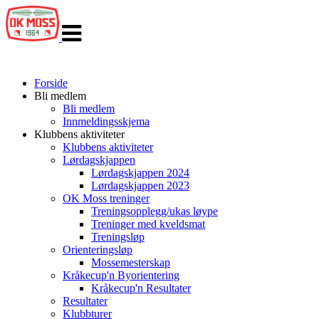
Veksle
navigasjon
Forside
Bli medlem
Bli medlem
Innmeldingsskjema
Klubbens aktiviteter
Klubbens aktiviteter
Lørdagskjappen
Lørdagskjappen 2024
Lørdagskjappen 2023
OK Moss treninger
Treningsopplegg/ukas løype
Treninger med kveldsmat
Treningsløp
Orienteringsløp
Mossemesterskap
Kråkecup'n Byorientering
Kråkecup'n Resultater
Resultater
Klubbturer