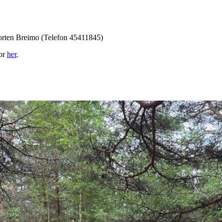
Morten Breimo (Telefon 45411845)
jor
her
.