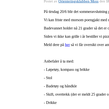
Postet av
Orienteringsklubben Moss
den
1
På tirsdag 20/6 blir det sommeravslutning
Vi kan friste med morsom poengjakt med m
Badevannet holder nå 21 grader så det er o
Siden vi ikke kan grille i år bestiller vi p
Meld dere på
her
så vi får oversikt over an
Anbefaler å ta med:
- Løpetøy, kompass og brikke
- Stol
- Badetøy og håndkle
- Skift, overtrekk (der er meldt 25 grader 
- Drikke