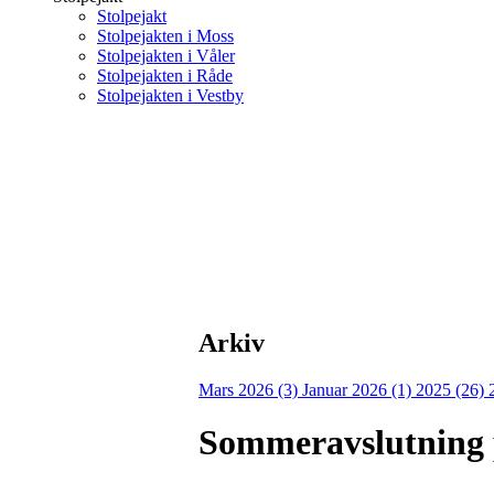
Stolpejakt
Stolpejakten i Moss
Stolpejakten i Våler
Stolpejakten i Råde
Stolpejakten i Vestby
Arkiv
Mars 2026 (3)
Januar 2026 (1)
2025 (26)
Sommeravslutning 