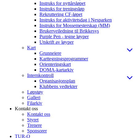
Instruks for nyttårsløpet
Instruks for treningsløp
Rekruttering CF-løpet
Instruks for aktivitetsdag i Nesparken
Instruks for Mossemesterskap (MM)
Brukerveiledning til Brikkesys
Purple Pen - tegne løyper
Utskrift av løyper
Kart
Grunneiere
Karttegningsprogrammer
Orienteringskart
DOMA-kartarkiv
Internkontroll
Organisasjonsplan
Klubbens vedtekter
Løpstøy
Galleri
Filarkiv
Kontakt oss
Kontakt oss
Styret
Trenere
Sponsorer
TUR-O