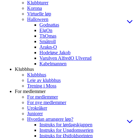
Klubbturer
Korona
Virtuelle løp
Halloween
Godnattas
ElgOn
ThOmas
Småtroll
Arakn-O
Hodeløse Jakob
Varulven AlfredO Ulverud
Kabelmannen
Klubbhus
Klubbhus
Leie av klubbhus
Trening i Moss
For medlemmer
For medlemmer
For nye medlemmer
Urokråker
Juniorer
Hvordan arrangere løp?
Instruks for lørdagskjappen
Instruks for Ungdomsserien
Instruks for Østfoldsprinten