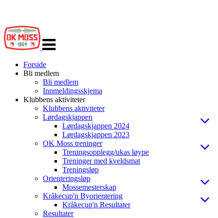
Veksle
navigasjon
Forside
Bli medlem
Bli medlem
Innmeldingsskjema
Klubbens aktiviteter
Klubbens aktiviteter
Lørdagskjappen
Lørdagskjappen 2024
Lørdagskjappen 2023
OK Moss treninger
Treningsopplegg/ukas løype
Treninger med kveldsmat
Treningsløp
Orienteringsløp
Mossemesterskap
Kråkecup'n Byorientering
Kråkecup'n Resultater
Resultater