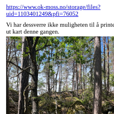
https://www.ok-moss.no/storage/files?
uid=1103401249&pfi=76052
Vi har dessverre ikke muligheten til å print
ut kart denne gangen.