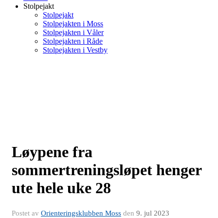
Stolpejakt
Stolpejakt
Stolpejakten i Moss
Stolpejakten i Våler
Stolpejakten i Råde
Stolpejakten i Vestby
Løypene fra
sommertreningsløpet henger
ute hele uke 28
Postet av
Orienteringsklubben Moss
den
9. jul 2023