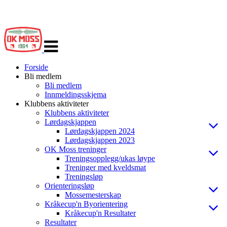
Veksle
navigasjon
Forside
Bli medlem
Bli medlem
Innmeldingsskjema
Klubbens aktiviteter
Klubbens aktiviteter
Lørdagskjappen
Lørdagskjappen 2024
Lørdagskjappen 2023
OK Moss treninger
Treningsopplegg/ukas løype
Treninger med kveldsmat
Treningsløp
Orienteringsløp
Mossemesterskap
Kråkecup'n Byorientering
Kråkecup'n Resultater
Resultater