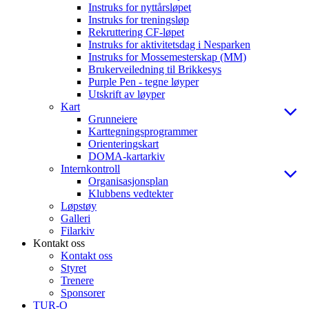
Instruks for nyttårsløpet
Instruks for treningsløp
Rekruttering CF-løpet
Instruks for aktivitetsdag i Nesparken
Instruks for Mossemesterskap (MM)
Brukerveiledning til Brikkesys
Purple Pen - tegne løyper
Utskrift av løyper
Kart
Grunneiere
Karttegningsprogrammer
Orienteringskart
DOMA-kartarkiv
Internkontroll
Organisasjonsplan
Klubbens vedtekter
Løpstøy
Galleri
Filarkiv
Kontakt oss
Kontakt oss
Styret
Trenere
Sponsorer
TUR-O