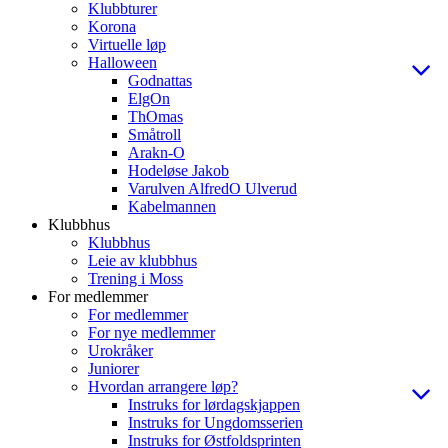
Klubbturer
Korona
Virtuelle løp
Halloween
Godnattas
ElgOn
ThOmas
Småtroll
Arakn-O
Hodeløse Jakob
Varulven AlfredO Ulverud
Kabelmannen
Klubbhus
Klubbhus
Leie av klubbhus
Trening i Moss
For medlemmer
For medlemmer
For nye medlemmer
Urokråker
Juniorer
Hvordan arrangere løp?
Instruks for lørdagskjappen
Instruks for Ungdomsserien
Instruks for Østfoldsprinten