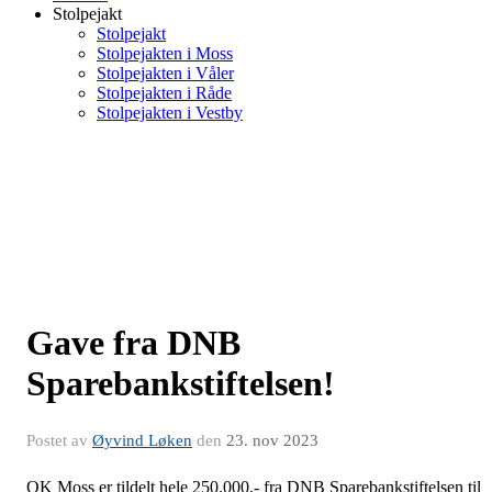
Stolpejakt
Stolpejakt
Stolpejakten i Moss
Stolpejakten i Våler
Stolpejakten i Råde
Stolpejakten i Vestby
Gave fra DNB
Sparebankstiftelsen!
Postet av
Øyvind Løken
den
23. nov 2023
OK Moss er tildelt hele 250.000,- fra DNB Sparebankstiftelsen til