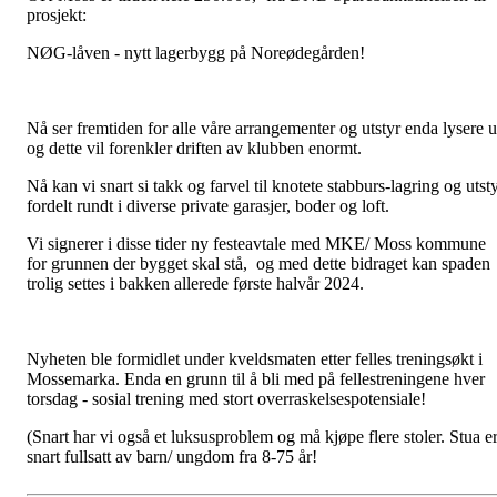
prosjekt:
NØG-låven - nytt lagerbygg på Noreødegården!
Nå ser fremtiden for alle våre arrangementer og utstyr enda lysere u
og dette vil forenkler driften av klubben enormt.
Nå kan vi snart si takk og farvel til knotete stabburs-lagring og utst
fordelt rundt i diverse private garasjer, boder og loft.
Vi signerer i disse tider ny festeavtale med MKE/ Moss kommune
for grunnen der bygget skal stå, og med dette bidraget kan spaden
trolig settes i bakken allerede første halvår 2024.
Nyheten ble formidlet under kveldsmaten etter felles treningsøkt i
Mossemarka. Enda en grunn til å bli med på fellestreningene hver
torsdag - sosial trening med stort overraskelsespotensiale!
(Snart har vi også et luksusproblem og må kjøpe flere stoler. Stua e
snart fullsatt av barn/ ungdom fra 8-75 år!