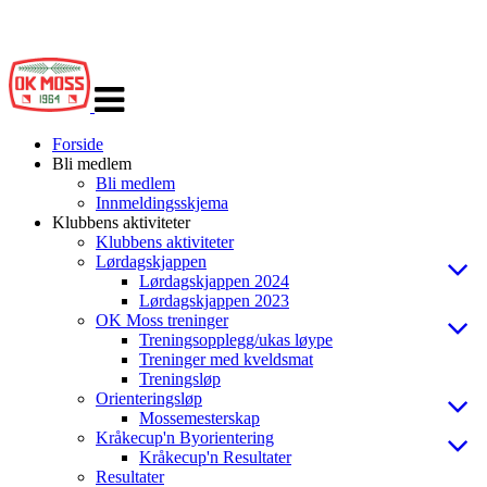
Veksle
navigasjon
Forside
Bli medlem
Bli medlem
Innmeldingsskjema
Klubbens aktiviteter
Klubbens aktiviteter
Lørdagskjappen
Lørdagskjappen 2024
Lørdagskjappen 2023
OK Moss treninger
Treningsopplegg/ukas løype
Treninger med kveldsmat
Treningsløp
Orienteringsløp
Mossemesterskap
Kråkecup'n Byorientering
Kråkecup'n Resultater
Resultater