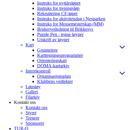
Instruks for nyttårsløpet
Instruks for treningsløp
Rekruttering CF-løpet
Instruks for aktivitetsdag i Nesparken
Instruks for Mossemesterskap (MM)
Brukerveiledning til Brikkesys
Purple Pen - tegne løyper
Utskrift av løyper
Kart
Grunneiere
Karttegningsprogrammer
Orienteringskart
DOMA-kartarkiv
Internkontroll
Organisasjonsplan
Klubbens vedtekter
Løpstøy
Galleri
Filarkiv
Kontakt oss
Kontakt oss
Styret
Trenere
Sponsorer
TUR-O