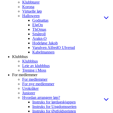
Klubbturer
Korona
Virtuelle løp
Halloween
Godnattas
ElgOn
ThOmas
Småtroll
Arakn-O
Hodeløse Jakob
Varulven AlfredO Ulverud
Kabelmannen
Klubbhus
Klubbhus
Leie av klubbhus
Trening i Moss
For medlemmer
For medlemmer
For nye medlemmer
Urokråker
Juniorer
Hvordan arrangere løp?
Instruks for lørdagskjappen
Instruks for Ungdomsserien
Instruks for Østfoldsprinten