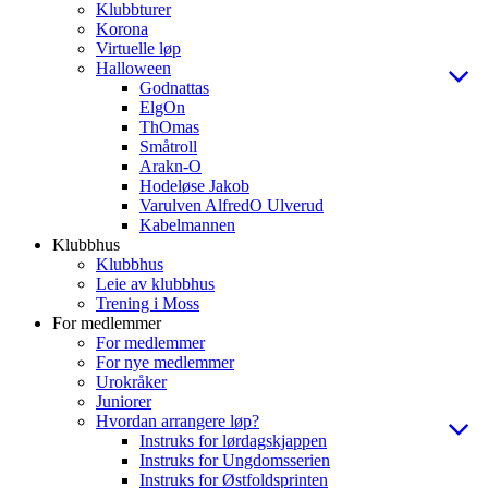
Klubbturer
Korona
Virtuelle løp
Halloween
Godnattas
ElgOn
ThOmas
Småtroll
Arakn-O
Hodeløse Jakob
Varulven AlfredO Ulverud
Kabelmannen
Klubbhus
Klubbhus
Leie av klubbhus
Trening i Moss
For medlemmer
For medlemmer
For nye medlemmer
Urokråker
Juniorer
Hvordan arrangere løp?
Instruks for lørdagskjappen
Instruks for Ungdomsserien
Instruks for Østfoldsprinten