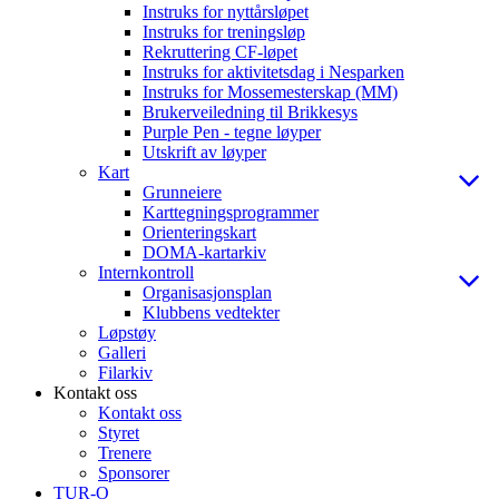
Instruks for nyttårsløpet
Instruks for treningsløp
Rekruttering CF-løpet
Instruks for aktivitetsdag i Nesparken
Instruks for Mossemesterskap (MM)
Brukerveiledning til Brikkesys
Purple Pen - tegne løyper
Utskrift av løyper
Kart
Grunneiere
Karttegningsprogrammer
Orienteringskart
DOMA-kartarkiv
Internkontroll
Organisasjonsplan
Klubbens vedtekter
Løpstøy
Galleri
Filarkiv
Kontakt oss
Kontakt oss
Styret
Trenere
Sponsorer
TUR-O