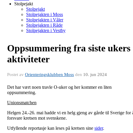
Stolpejakt
Stolpejakt
Stolpejakten i Moss
Stolpejakten i Våler
Stolpejakten i Råde
Stolpejakten i Vestby
Oppsummering fra siste ukers
aktiviteter
Postet av
Orienteringsklubben Moss
den
10. jun 2024
Det har vært noen travle O-uker og her kommer en liten
oppsummering.
Unionsmatchen
Helgen 24.-26. mai hadde vi en helg gjeng av gårde til Sverige for 
forsvare kretsen mot svenskene.
Utfyllende reportasje kan leses på kretsen sine
sider
.