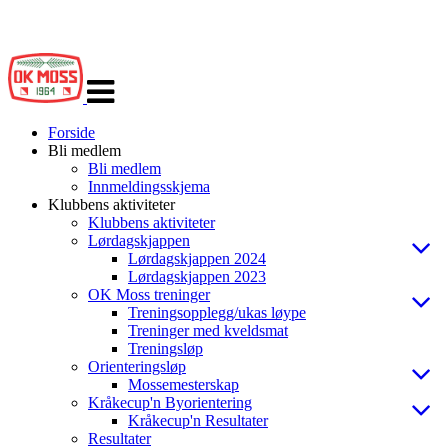
Veksle
navigasjon
Forside
Bli medlem
Bli medlem
Innmeldingsskjema
Klubbens aktiviteter
Klubbens aktiviteter
Lørdagskjappen
Lørdagskjappen 2024
Lørdagskjappen 2023
OK Moss treninger
Treningsopplegg/ukas løype
Treninger med kveldsmat
Treningsløp
Orienteringsløp
Mossemesterskap
Kråkecup'n Byorientering
Kråkecup'n Resultater
Resultater