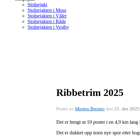
Stolpejakt
Stolpejakten i Moss
Stolpejakten i Våler
Stolpejakten i Råde
Stolpejakten i Vestby
Ribbetrim 2025
Postet av
Morten Breimo
den
21. des 2025
Det er hengt ut 19 poster i en 4,9 km lang
Det er dukket opp noen nye spor etter hogst