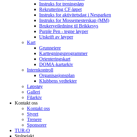
Instruks for treningsløp
Rekruttering CF-løpet
Instruks for aktivitetsdag i Nesparken
Instruks for Mossemesterskap (MM)
Brukerveiledning til Brikkesys
Purple Pen - tegne løyper
Utskrift av løyper
Kart
Grunneiere
Karttegningsprogrammer
Orienteringskart
DOMA-kartarkiv
Internkontroll
Organisasjonsplan
Klubbens vedtekter
Løpstøy
Galleri
Filarkiv
Kontakt oss
Kontakt oss
Styret
Trenere
Sponsorer
TUR-O
Stolpejakt