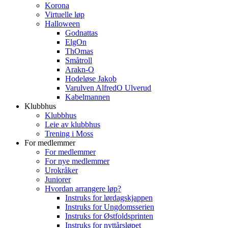
Korona
Virtuelle løp
Halloween
Godnattas
ElgOn
ThOmas
Småtroll
Arakn-O
Hodeløse Jakob
Varulven AlfredO Ulverud
Kabelmannen
Klubbhus
Klubbhus
Leie av klubbhus
Trening i Moss
For medlemmer
For medlemmer
For nye medlemmer
Urokråker
Juniorer
Hvordan arrangere løp?
Instruks for lørdagskjappen
Instruks for Ungdomsserien
Instruks for Østfoldsprinten
Instruks for nyttårsløpet