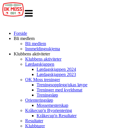
Veksle
navigasjon
Forside
Bli medlem
Bli medlem
Innmeldingsskjema
Klubbens aktiviteter
Klubbens aktiviteter
Lørdagskjappen
Lørdagskjappen 2024
Lørdagskjappen 2023
OK Moss treninger
Treningsopplegg/ukas løype
Treninger med kveldsmat
Treningsløp
Orienteringsløp
Mossemesterskap
Kråkecup'n Byorientering
Kråkecup'n Resultater
Resultater
Klubbturer