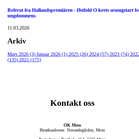
Referat fra Hallandspremiären - Østfold O-krets sesongstart fo
ungdommens
11.03.2026
Arkiv
Mars 2026 (3)
Januar 2026 (1)
2025 (26)
2024 (57)
2023 (74)
202
(135)
2021 (175)
Kontakt oss
OK Moss
Besøksadresse: Noreødegården, Moss