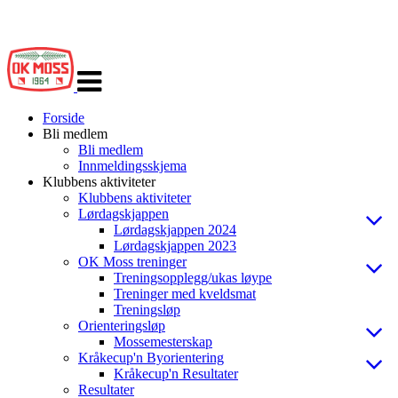
Veksle
navigasjon
Forside
Bli medlem
Bli medlem
Innmeldingsskjema
Klubbens aktiviteter
Klubbens aktiviteter
Lørdagskjappen
Lørdagskjappen 2024
Lørdagskjappen 2023
OK Moss treninger
Treningsopplegg/ukas løype
Treninger med kveldsmat
Treningsløp
Orienteringsløp
Mossemesterskap
Kråkecup'n Byorientering
Kråkecup'n Resultater
Resultater