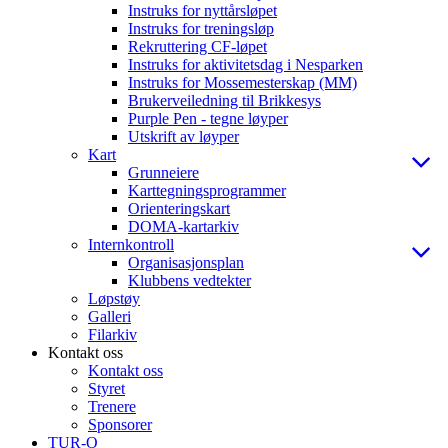
Instruks for nyttårsløpet
Instruks for treningsløp
Rekruttering CF-løpet
Instruks for aktivitetsdag i Nesparken
Instruks for Mossemesterskap (MM)
Brukerveiledning til Brikkesys
Purple Pen - tegne løyper
Utskrift av løyper
Kart
Grunneiere
Karttegningsprogrammer
Orienteringskart
DOMA-kartarkiv
Internkontroll
Organisasjonsplan
Klubbens vedtekter
Løpstøy
Galleri
Filarkiv
Kontakt oss
Kontakt oss
Styret
Trenere
Sponsorer
TUR-O