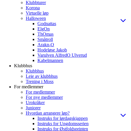
Klubbturer
Korona
Virtuelle løp
Halloween
Godnattas
ElgOn
ThOmas
Småtroll
Arakn-O
Hodeløse Jakob
Varulven AlfredO Ulverud
Kabelmannen
Klubbhus
Klubbhus
Leie av klubbhus
Trening i Moss
For medlemmer
For medlemmer
For nye medlemmer
Urokråker
Juniorer
Hvordan arrangere løp?
Instruks for lørdagskjappen
Instruks for Ungdomsserien
Instruks for Østfoldsprinten