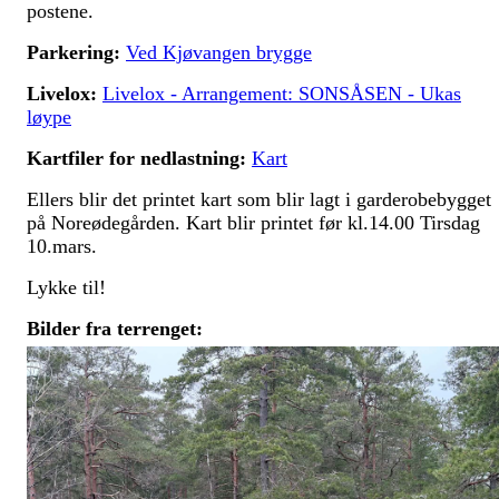
postene.
Parkering:
Ved Kjøvangen brygge
Livelox:
Livelox - Arrangement: SONSÅSEN - Ukas
løype
Kartfiler for nedlastning:
Kart
Ellers blir det printet kart som blir lagt i garderobebygget
på Noreødegården. Kart blir printet før kl.14.00 Tirsdag
10.mars.
Lykke til!
Bilder fra terrenget: