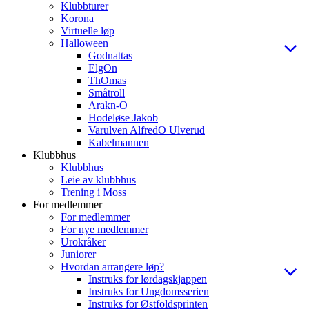
Klubbturer
Korona
Virtuelle løp
Halloween
Godnattas
ElgOn
ThOmas
Småtroll
Arakn-O
Hodeløse Jakob
Varulven AlfredO Ulverud
Kabelmannen
Klubbhus
Klubbhus
Leie av klubbhus
Trening i Moss
For medlemmer
For medlemmer
For nye medlemmer
Urokråker
Juniorer
Hvordan arrangere løp?
Instruks for lørdagskjappen
Instruks for Ungdomsserien
Instruks for Østfoldsprinten