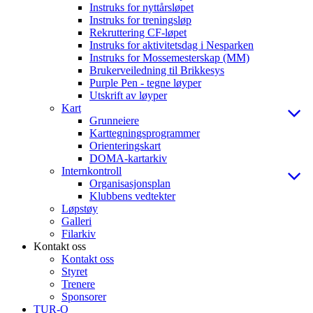
Instruks for nyttårsløpet
Instruks for treningsløp
Rekruttering CF-løpet
Instruks for aktivitetsdag i Nesparken
Instruks for Mossemesterskap (MM)
Brukerveiledning til Brikkesys
Purple Pen - tegne løyper
Utskrift av løyper
Kart
Grunneiere
Karttegningsprogrammer
Orienteringskart
DOMA-kartarkiv
Internkontroll
Organisasjonsplan
Klubbens vedtekter
Løpstøy
Galleri
Filarkiv
Kontakt oss
Kontakt oss
Styret
Trenere
Sponsorer
TUR-O