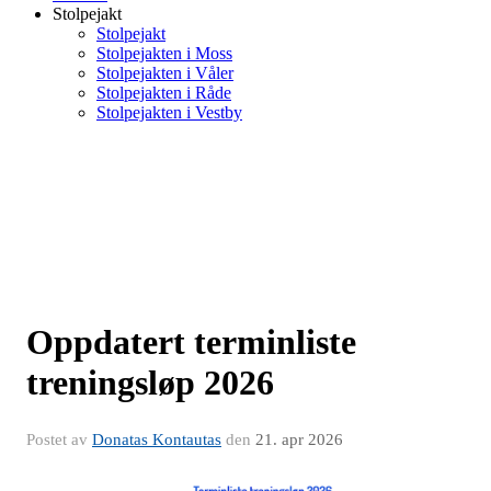
Stolpejakt
Stolpejakt
Stolpejakten i Moss
Stolpejakten i Våler
Stolpejakten i Råde
Stolpejakten i Vestby
Oppdatert terminliste
treningsløp 2026
Postet av
Donatas Kontautas
den
21. apr 2026