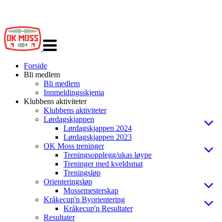
Veksle
navigasjon
Forside
Bli medlem
Bli medlem
Innmeldingsskjema
Klubbens aktiviteter
Klubbens aktiviteter
Lørdagskjappen
Lørdagskjappen 2024
Lørdagskjappen 2023
OK Moss treninger
Treningsopplegg/ukas løype
Treninger med kveldsmat
Treningsløp
Orienteringsløp
Mossemesterskap
Kråkecup'n Byorientering
Kråkecup'n Resultater
Resultater