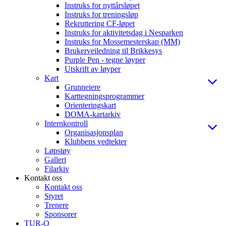
Instruks for nyttårsløpet
Instruks for treningsløp
Rekruttering CF-løpet
Instruks for aktivitetsdag i Nesparken
Instruks for Mossemesterskap (MM)
Brukerveiledning til Brikkesys
Purple Pen - tegne løyper
Utskrift av løyper
Kart
Grunneiere
Karttegningsprogrammer
Orienteringskart
DOMA-kartarkiv
Internkontroll
Organisasjonsplan
Klubbens vedtekter
Løpstøy
Galleri
Filarkiv
Kontakt oss
Kontakt oss
Styret
Trenere
Sponsorer
TUR-O