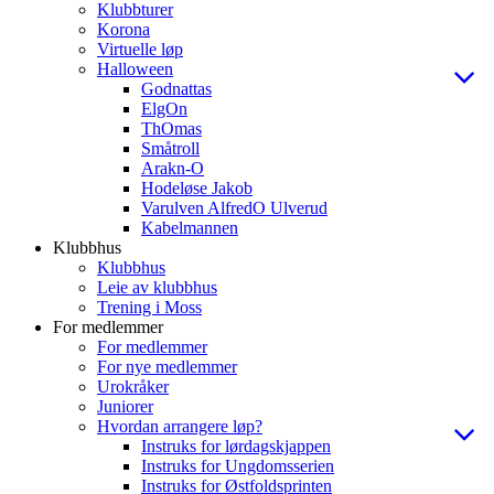
Klubbturer
Korona
Virtuelle løp
Halloween
Godnattas
ElgOn
ThOmas
Småtroll
Arakn-O
Hodeløse Jakob
Varulven AlfredO Ulverud
Kabelmannen
Klubbhus
Klubbhus
Leie av klubbhus
Trening i Moss
For medlemmer
For medlemmer
For nye medlemmer
Urokråker
Juniorer
Hvordan arrangere løp?
Instruks for lørdagskjappen
Instruks for Ungdomsserien
Instruks for Østfoldsprinten