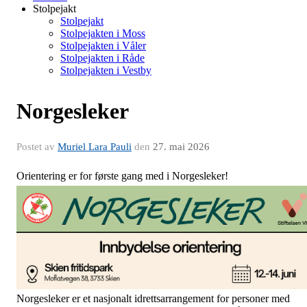
Stolpejakt
Stolpejakt
Stolpejakten i Moss
Stolpejakten i Våler
Stolpejakten i Råde
Stolpejakten i Vestby
Norgesleker
Postet av
Muriel Lara Pauli
den
27. mai 2026
Orientering er for første gang med i Norgesleker!
Norgesleker er et nasjonalt idrettsarrangement for personer med