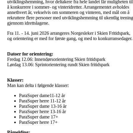
utviklingshemming, hvor deltakere fra hele landet får muligheten til
å konkurrere i sommer- og vinteridretter. Arrangementet avholdes
annethvert år, vekselvis om sommeren og vinteren, med mål om å
rekruttere flere personer med utviklingshemming til ukentlig trenin
gjennom idrettslagene.
Fra 11. - 14. juni 2026 arrangeres Norgesleker i Skien Fritidspark,
og orientering er med for første gang, og med to konkurransedager.
Datoer for orientering:
Fredag 12.06: Innendørsorientering Skien fritidspark
Lørdag 13.06: Sprintorientering rundt Skien fritidspark
Klasser:
Man kan delta i følgende klasser:
ParaSuper dame11-12 år
ParaSuper herre 11-12 år
ParaSuper dame 13-16 år
ParaSuper herre 13-16 år
ParaSuper dame 17+
ParaSuper herre 17+
Påmelding: