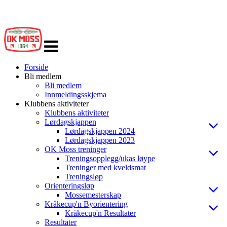
Veksle
navigasjon
Forside
Bli medlem
Bli medlem
Innmeldingsskjema
Klubbens aktiviteter
Klubbens aktiviteter
Lørdagskjappen
Lørdagskjappen 2024
Lørdagskjappen 2023
OK Moss treninger
Treningsopplegg/ukas løype
Treninger med kveldsmat
Treningsløp
Orienteringsløp
Mossemesterskap
Kråkecup'n Byorientering
Kråkecup'n Resultater
Resultater