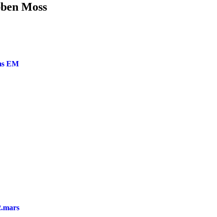
ubben Moss
oms EM
2.mars