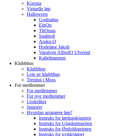
Korona
Virtuelle løp
Halloween
Godnattas
ElgOn
ThOmas
Småtroll
Arakn-O
Hodeløse Jakob
Varulven AlfredO Ulverud
Kabelmannen
Klubbhus
Klubbhus
Leie av klubbhus
Trening i Moss
For medlemmer
For medlemmer
For nye medlemmer
Urokråker
Juniorer
Hvordan arrangere løp?
Instruks for lørdagskjappen
Instruks for Ungdomsserien
Instruks for Østfoldsprinten
Instruks for nyttårsløpet