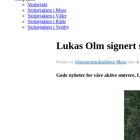
Stolpejakt
Stolpejakten i Moss
Stolpejakten i Våler
Stolpejakten i Råde
Stolpejakten i Vestby
Lukas Olm signert 
Postet av
Orienteringsklubben Moss
den
4
Gode nyheter for våre aktive utøvere, L