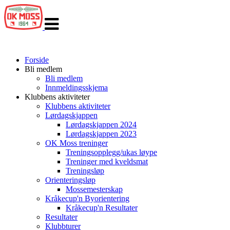
Veksle
navigasjon
Forside
Bli medlem
Bli medlem
Innmeldingsskjema
Klubbens aktiviteter
Klubbens aktiviteter
Lørdagskjappen
Lørdagskjappen 2024
Lørdagskjappen 2023
OK Moss treninger
Treningsopplegg/ukas løype
Treninger med kveldsmat
Treningsløp
Orienteringsløp
Mossemesterskap
Kråkecup'n Byorientering
Kråkecup'n Resultater
Resultater
Klubbturer