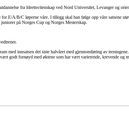
 utdannelse fra Idrettsvitenskap ved Nord Universitet, Levanger og orie
for E/A/B/C løperne våre. I tillegg skal han følge opp våre satsene ut
re juniorer på Norges Cup og Norges Mesterskap.
edtrener.
rteam med innsatsen det siste halvåret med gjennomføring av treningene
r vært godt fornøyd med øktene som har vært varierende, krevende og