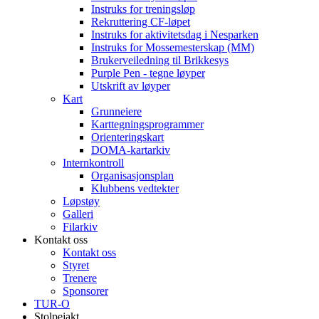
Instruks for treningsløp
Rekruttering CF-løpet
Instruks for aktivitetsdag i Nesparken
Instruks for Mossemesterskap (MM)
Brukerveiledning til Brikkesys
Purple Pen - tegne løyper
Utskrift av løyper
Kart
Grunneiere
Karttegningsprogrammer
Orienteringskart
DOMA-kartarkiv
Internkontroll
Organisasjonsplan
Klubbens vedtekter
Løpstøy
Galleri
Filarkiv
Kontakt oss
Kontakt oss
Styret
Trenere
Sponsorer
TUR-O
Stolpejakt