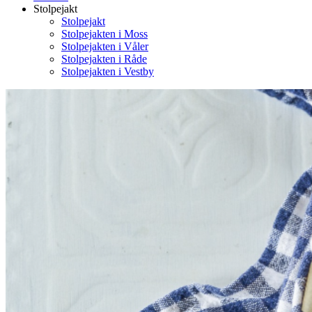
Stolpejakt
Stolpejakt
Stolpejakten i Moss
Stolpejakten i Våler
Stolpejakten i Råde
Stolpejakten i Vestby