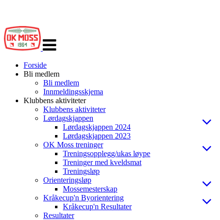
Veksle
navigasjon
Forside
Bli medlem
Bli medlem
Innmeldingsskjema
Klubbens aktiviteter
Klubbens aktiviteter
Lørdagskjappen
Lørdagskjappen 2024
Lørdagskjappen 2023
OK Moss treninger
Treningsopplegg/ukas løype
Treninger med kveldsmat
Treningsløp
Orienteringsløp
Mossemesterskap
Kråkecup'n Byorientering
Kråkecup'n Resultater
Resultater