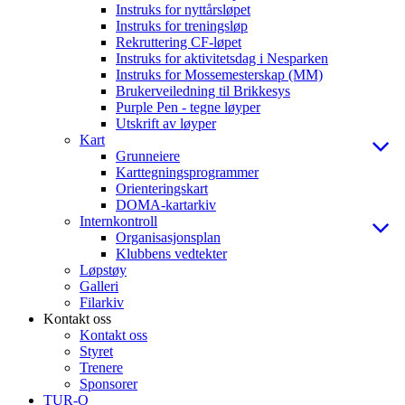
Instruks for nyttårsløpet
Instruks for treningsløp
Rekruttering CF-løpet
Instruks for aktivitetsdag i Nesparken
Instruks for Mossemesterskap (MM)
Brukerveiledning til Brikkesys
Purple Pen - tegne løyper
Utskrift av løyper
Kart
Grunneiere
Karttegningsprogrammer
Orienteringskart
DOMA-kartarkiv
Internkontroll
Organisasjonsplan
Klubbens vedtekter
Løpstøy
Galleri
Filarkiv
Kontakt oss
Kontakt oss
Styret
Trenere
Sponsorer
TUR-O