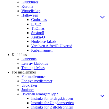
Klubbturer
Korona
Virtuelle løp
Halloween
Godnattas
ElgOn
ThOmas
Småtroll
Arakn-O
Hodeløse Jakob
Varulven AlfredO Ulverud
Kabelmannen
Klubbhus
Klubbhus
Leie av klubbhus
Trening i Moss
For medlemmer
For medlemmer
For nye medlemmer
Urokråker
Juniorer
Hvordan arrangere løp?
Instruks for lørdagskjappen
Instruks for Ungdomsserien
Instruks for Østfoldsprinten