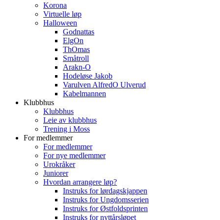
Korona
Virtuelle løp
Halloween
Godnattas
ElgOn
ThOmas
Småtroll
Arakn-O
Hodeløse Jakob
Varulven AlfredO Ulverud
Kabelmannen
Klubbhus
Klubbhus
Leie av klubbhus
Trening i Moss
For medlemmer
For medlemmer
For nye medlemmer
Urokråker
Juniorer
Hvordan arrangere løp?
Instruks for lørdagskjappen
Instruks for Ungdomsserien
Instruks for Østfoldsprinten
Instruks for nyttårsløpet