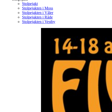
Stolpejakt
Stolpejakten i Moss
Stolpejakten i Våler
Stolpejakten i Råde
Stolpejakten i Vestby