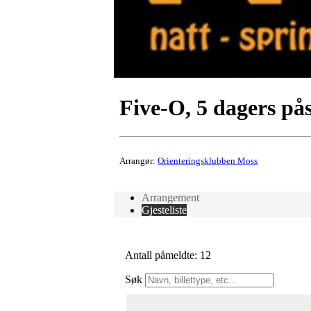
Five-O, 5 dagers pås
Arrangør:
Orienteringsklubben Moss
Arrangement
Gjesteliste
Antall påmeldte: 12
Søk