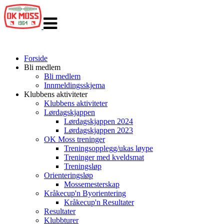
Veksle
navigasjon
Forside
Bli medlem
Bli medlem
Innmeldingsskjema
Klubbens aktiviteter
Klubbens aktiviteter
Lørdagskjappen
Lørdagskjappen 2024
Lørdagskjappen 2023
OK Moss treninger
Treningsopplegg/ukas løype
Treninger med kveldsmat
Treningsløp
Orienteringsløp
Mossemesterskap
Kråkecup'n Byorientering
Kråkecup'n Resultater
Resultater
Klubbturer