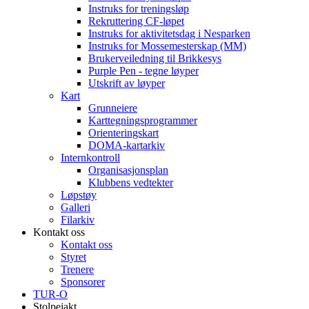
Instruks for treningsløp
Rekruttering CF-løpet
Instruks for aktivitetsdag i Nesparken
Instruks for Mossemesterskap (MM)
Brukerveiledning til Brikkesys
Purple Pen - tegne løyper
Utskrift av løyper
Kart
Grunneiere
Karttegningsprogrammer
Orienteringskart
DOMA-kartarkiv
Internkontroll
Organisasjonsplan
Klubbens vedtekter
Løpstøy
Galleri
Filarkiv
Kontakt oss
Kontakt oss
Styret
Trenere
Sponsorer
TUR-O
Stolpejakt