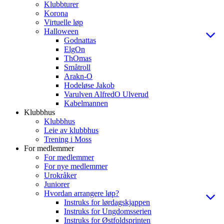
Klubbturer
Korona
Virtuelle løp
Halloween
Godnattas
ElgOn
ThOmas
Småtroll
Arakn-O
Hodeløse Jakob
Varulven AlfredO Ulverud
Kabelmannen
Klubbhus
Klubbhus
Leie av klubbhus
Trening i Moss
For medlemmer
For medlemmer
For nye medlemmer
Urokråker
Juniorer
Hvordan arrangere løp?
Instruks for lørdagskjappen
Instruks for Ungdomsserien
Instruks for Østfoldsprinten