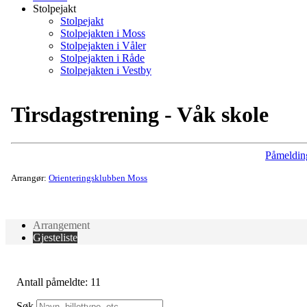
Stolpejakt
Stolpejakt
Stolpejakten i Moss
Stolpejakten i Våler
Stolpejakten i Råde
Stolpejakten i Vestby
Tirsdagstrening - Våk skole
Påmeldin
Arrangør:
Orienteringsklubben Moss
Arrangement
Gjesteliste
Antall påmeldte: 11
Søk