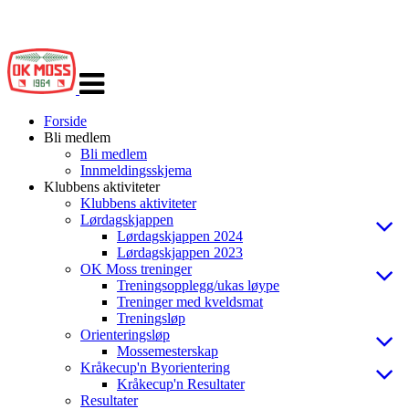
Veksle
navigasjon
Forside
Bli medlem
Bli medlem
Innmeldingsskjema
Klubbens aktiviteter
Klubbens aktiviteter
Lørdagskjappen
Lørdagskjappen 2024
Lørdagskjappen 2023
OK Moss treninger
Treningsopplegg/ukas løype
Treninger med kveldsmat
Treningsløp
Orienteringsløp
Mossemesterskap
Kråkecup'n Byorientering
Kråkecup'n Resultater
Resultater