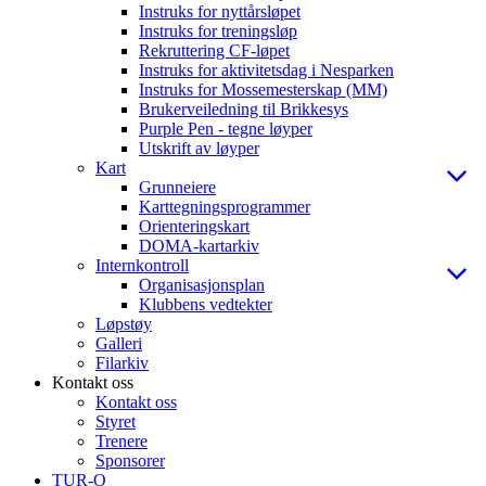
Instruks for nyttårsløpet
Instruks for treningsløp
Rekruttering CF-løpet
Instruks for aktivitetsdag i Nesparken
Instruks for Mossemesterskap (MM)
Brukerveiledning til Brikkesys
Purple Pen - tegne løyper
Utskrift av løyper
Kart
Grunneiere
Karttegningsprogrammer
Orienteringskart
DOMA-kartarkiv
Internkontroll
Organisasjonsplan
Klubbens vedtekter
Løpstøy
Galleri
Filarkiv
Kontakt oss
Kontakt oss
Styret
Trenere
Sponsorer
TUR-O