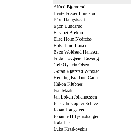
Alfred Bjørnerød
Bente Fosser Lundsrud
Bård Haugstvedt
Egon Lundsrud
Elisabet Breimo
Elise Holm Nedrebø
Erika Lind-Larsen
Even Woldstad Hanssen
Frida Hovgaard Eisvang
Geir Øystein Olsen
Göran Kjærstad Winblad
Henning Bratland Carlsen
Håkon Klubnes
Ivar Maalen
Jan Løken Johannessen
Jens Christopher Schive
Johan Haugstvedt
Johanne B Tjernshaugen
Kaia Lie
Luka Kraskovskis