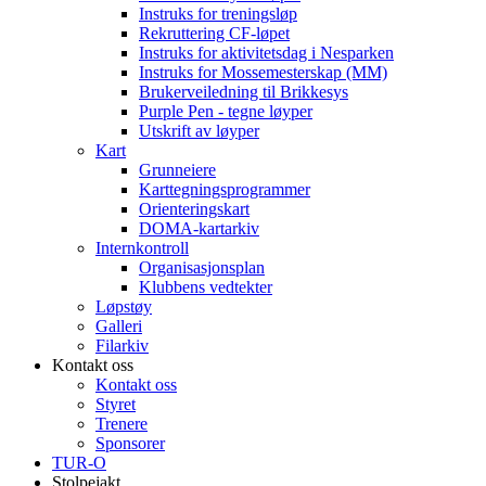
Instruks for treningsløp
Rekruttering CF-løpet
Instruks for aktivitetsdag i Nesparken
Instruks for Mossemesterskap (MM)
Brukerveiledning til Brikkesys
Purple Pen - tegne løyper
Utskrift av løyper
Kart
Grunneiere
Karttegningsprogrammer
Orienteringskart
DOMA-kartarkiv
Internkontroll
Organisasjonsplan
Klubbens vedtekter
Løpstøy
Galleri
Filarkiv
Kontakt oss
Kontakt oss
Styret
Trenere
Sponsorer
TUR-O
Stolpejakt