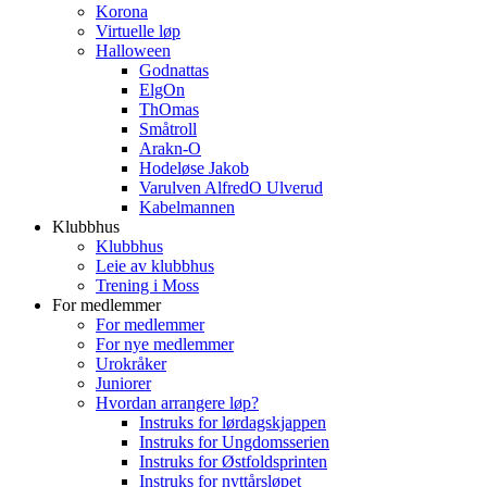
Korona
Virtuelle løp
Halloween
Godnattas
ElgOn
ThOmas
Småtroll
Arakn-O
Hodeløse Jakob
Varulven AlfredO Ulverud
Kabelmannen
Klubbhus
Klubbhus
Leie av klubbhus
Trening i Moss
For medlemmer
For medlemmer
For nye medlemmer
Urokråker
Juniorer
Hvordan arrangere løp?
Instruks for lørdagskjappen
Instruks for Ungdomsserien
Instruks for Østfoldsprinten
Instruks for nyttårsløpet