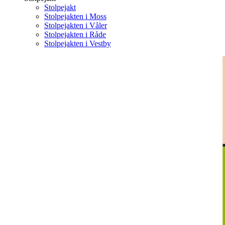
Stolpejakt
Stolpejakten i Moss
Stolpejakten i Våler
Stolpejakten i Råde
Stolpejakten i Vestby