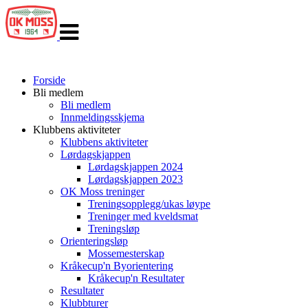
Veksle
navigasjon
Forside
Bli medlem
Bli medlem
Innmeldingsskjema
Klubbens aktiviteter
Klubbens aktiviteter
Lørdagskjappen
Lørdagskjappen 2024
Lørdagskjappen 2023
OK Moss treninger
Treningsopplegg/ukas løype
Treninger med kveldsmat
Treningsløp
Orienteringsløp
Mossemesterskap
Kråkecup'n Byorientering
Kråkecup'n Resultater
Resultater
Klubbturer