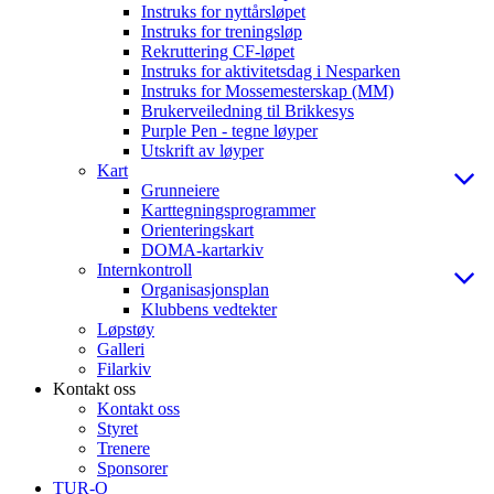
Instruks for nyttårsløpet
Instruks for treningsløp
Rekruttering CF-løpet
Instruks for aktivitetsdag i Nesparken
Instruks for Mossemesterskap (MM)
Brukerveiledning til Brikkesys
Purple Pen - tegne løyper
Utskrift av løyper
Kart
Grunneiere
Karttegningsprogrammer
Orienteringskart
DOMA-kartarkiv
Internkontroll
Organisasjonsplan
Klubbens vedtekter
Løpstøy
Galleri
Filarkiv
Kontakt oss
Kontakt oss
Styret
Trenere
Sponsorer
TUR-O