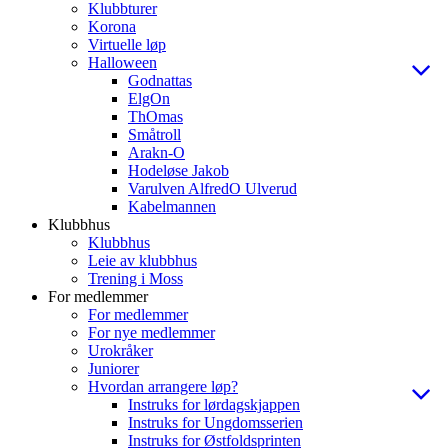
Klubbturer
Korona
Virtuelle løp
Halloween
Godnattas
ElgOn
ThOmas
Småtroll
Arakn-O
Hodeløse Jakob
Varulven AlfredO Ulverud
Kabelmannen
Klubbhus
Klubbhus
Leie av klubbhus
Trening i Moss
For medlemmer
For medlemmer
For nye medlemmer
Urokråker
Juniorer
Hvordan arrangere løp?
Instruks for lørdagskjappen
Instruks for Ungdomsserien
Instruks for Østfoldsprinten