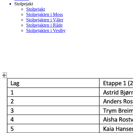
Stolpejakt
Stolpejakt
Stolpejakten i Moss
Stolpejakten i Våler
Stolpejakten i Råde
Stolpejakten i Vestby