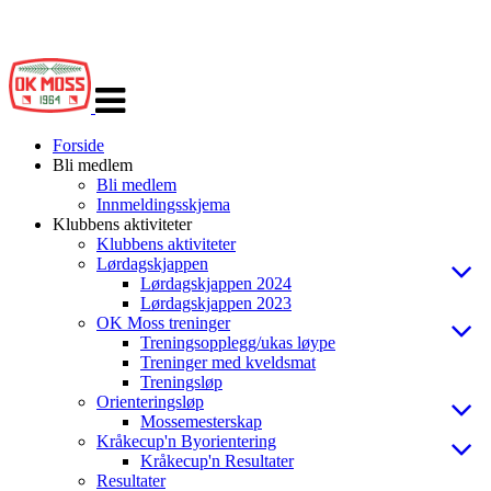
Veksle
navigasjon
Forside
Bli medlem
Bli medlem
Innmeldingsskjema
Klubbens aktiviteter
Klubbens aktiviteter
Lørdagskjappen
Lørdagskjappen 2024
Lørdagskjappen 2023
OK Moss treninger
Treningsopplegg/ukas løype
Treninger med kveldsmat
Treningsløp
Orienteringsløp
Mossemesterskap
Kråkecup'n Byorientering
Kråkecup'n Resultater
Resultater