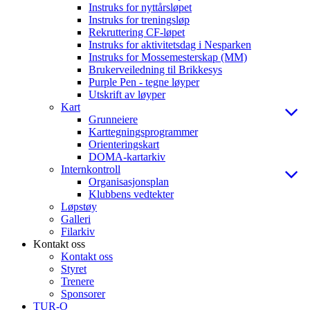
Instruks for nyttårsløpet
Instruks for treningsløp
Rekruttering CF-løpet
Instruks for aktivitetsdag i Nesparken
Instruks for Mossemesterskap (MM)
Brukerveiledning til Brikkesys
Purple Pen - tegne løyper
Utskrift av løyper
Kart
Grunneiere
Karttegningsprogrammer
Orienteringskart
DOMA-kartarkiv
Internkontroll
Organisasjonsplan
Klubbens vedtekter
Løpstøy
Galleri
Filarkiv
Kontakt oss
Kontakt oss
Styret
Trenere
Sponsorer
TUR-O