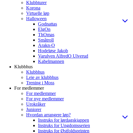
Klubbturer
Korona
Virtuelle løp
Halloween
Godnattas
ElgOn
ThOmas
Småtroll
Arakn-O
Hodeløse Jakob
Varulven AlfredO Ulverud
Kabelmannen
Klubbhus
Klubbhus
Leie av klubbhus
Trening i Moss
For medlemmer
For medlemmer
For nye medlemmer
Urokråker
Juniorer
Hvordan arrangere løp?
Instruks for lørdagskjappen
Instruks for Ungdomsserien
Instruks for Østfoldsprinten