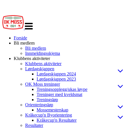
Veksle
navigasjon
Forside
Bli medlem
Bli medlem
Innmeldingsskjema
Klubbens aktiviteter
Klubbens aktiviteter
Lørdagskjappen
Lørdagskjappen 2024
Lørdagskjappen 2023
OK Moss treninger
Treningsopplegg/ukas løype
Treninger med kveldsmat
Treningsløp
Orienteringsløp
Mossemesterskap
Kråkecup'n Byorientering
Kråkecup'n Resultater
Resultater