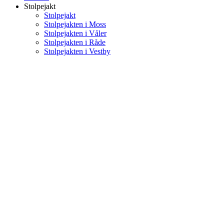
Stolpejakt
Stolpejakt
Stolpejakten i Moss
Stolpejakten i Våler
Stolpejakten i Råde
Stolpejakten i Vestby