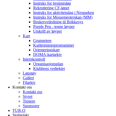
Instruks for treningsløp
Rekruttering CF-løpet
Instruks for aktivitetsdag i Nesparken
Instruks for Mossemesterskap (MM)
Brukerveiledning til Brikkesys
Purple Pen - tegne løyper
Utskrift av løyper
Kart
Grunneiere
Karttegningsprogrammer
Orienteringskart
DOMA-kartarkiv
Internkontroll
Organisasjonsplan
Klubbens vedtekter
Løpstøy
Galleri
Filarkiv
Kontakt oss
Kontakt oss
Styret
Trenere
Sponsorer
TUR-O
Stolpejakt