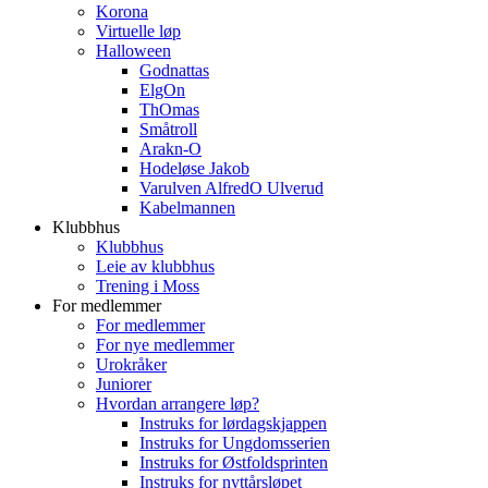
Korona
Virtuelle løp
Halloween
Godnattas
ElgOn
ThOmas
Småtroll
Arakn-O
Hodeløse Jakob
Varulven AlfredO Ulverud
Kabelmannen
Klubbhus
Klubbhus
Leie av klubbhus
Trening i Moss
For medlemmer
For medlemmer
For nye medlemmer
Urokråker
Juniorer
Hvordan arrangere løp?
Instruks for lørdagskjappen
Instruks for Ungdomsserien
Instruks for Østfoldsprinten
Instruks for nyttårsløpet