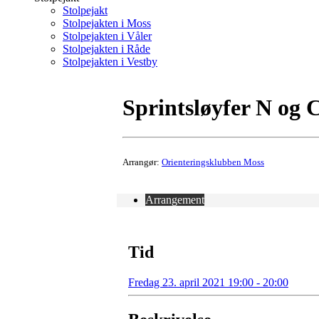
Stolpejakt
Stolpejakten i Moss
Stolpejakten i Våler
Stolpejakten i Råde
Stolpejakten i Vestby
Sprintsløyfer N og 
Arrangør:
Orienteringsklubben Moss
Arrangement
Tid
Fredag 23. april 2021 19:00 - 20:00