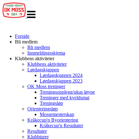
Veksle
navigasjon
Forside
Bli medlem
Bli medlem
Innmeldingsskjema
Klubbens aktiviteter
Klubbens aktiviteter
Lørdagskjappen
Lørdagskjappen 2024
Lørdagskjappen 2023
OK Moss treninger
Treningsopplegg/ukas løype
Treninger med kveldsmat
Treningsløp
Orienteringsløp
Mossemesterskap
Kråkecup'n Byorientering
Kråkecup'n Resultater
Resultater
Klubbturer