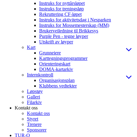
Instruks for nyttårsløpet
Instruks for treningsløp
Rekruttering CF-løpet
Instruks for aktivitetsdag i Nesparken
Instruks for Mossemesterskap (MM)
Brukerveiledning til Brikkesys
Purple Pen - tegne løyper
Utskrift av løyper
Kart
Grunneiere
Karttegningsprogrammer
Orienteringskart
DOMA-kartarkiv
Internkontroll
Organisasjonsplan
Klubbens vedtekter
Løpstøy
Galleri
Filarkiv
Kontakt oss
Kontakt oss
Styret
Trenere
Sponsorer
TUR-O