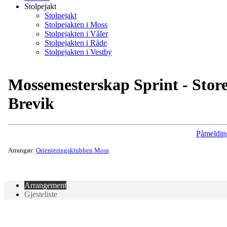
Stolpejakt
Stolpejakt
Stolpejakten i Moss
Stolpejakten i Våler
Stolpejakten i Råde
Stolpejakten i Vestby
Mossemesterskap Sprint - Stor
Brevik
Påmeldin
Arrangør:
Orienteringsklubben Moss
Arrangement
Gjesteliste