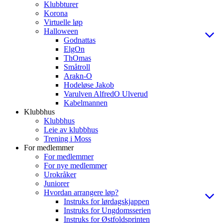
Klubbturer
Korona
Virtuelle løp
Halloween
Godnattas
ElgOn
ThOmas
Småtroll
Arakn-O
Hodeløse Jakob
Varulven AlfredO Ulverud
Kabelmannen
Klubbhus
Klubbhus
Leie av klubbhus
Trening i Moss
For medlemmer
For medlemmer
For nye medlemmer
Urokråker
Juniorer
Hvordan arrangere løp?
Instruks for lørdagskjappen
Instruks for Ungdomsserien
Instruks for Østfoldsprinten