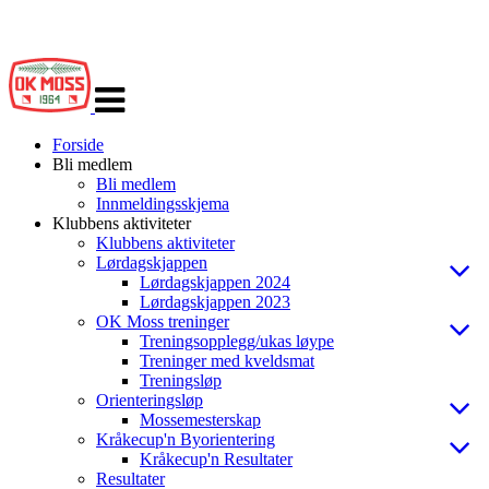
Veksle
navigasjon
Forside
Bli medlem
Bli medlem
Innmeldingsskjema
Klubbens aktiviteter
Klubbens aktiviteter
Lørdagskjappen
Lørdagskjappen 2024
Lørdagskjappen 2023
OK Moss treninger
Treningsopplegg/ukas løype
Treninger med kveldsmat
Treningsløp
Orienteringsløp
Mossemesterskap
Kråkecup'n Byorientering
Kråkecup'n Resultater
Resultater