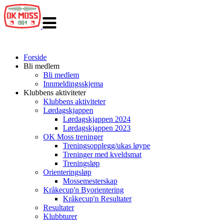
Veksle
navigasjon
Forside
Bli medlem
Bli medlem
Innmeldingsskjema
Klubbens aktiviteter
Klubbens aktiviteter
Lørdagskjappen
Lørdagskjappen 2024
Lørdagskjappen 2023
OK Moss treninger
Treningsopplegg/ukas løype
Treninger med kveldsmat
Treningsløp
Orienteringsløp
Mossemesterskap
Kråkecup'n Byorientering
Kråkecup'n Resultater
Resultater
Klubbturer