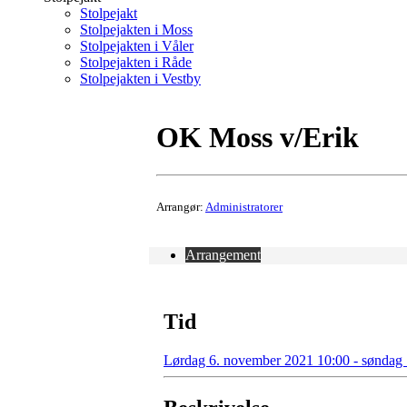
Stolpejakt
Stolpejakten i Moss
Stolpejakten i Våler
Stolpejakten i Råde
Stolpejakten i Vestby
OK Moss v/Erik
Arrangør:
Administratorer
Arrangement
Tid
Lørdag 6. november 2021 10:00 - søndag