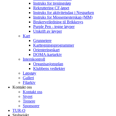
Instruks for treningsløp
Rekruttering CF-løpet
Instruks for aktivitetsdag i Nesparken
Instruks for Mossemesterskap (MM)
Brukerveiledning til Brikkesys
Purple Pen - tegne løyper
Utskrift av løyper
Kart
Grunneiere
Karttegningsprogrammer
Orienteringskart
DOMA-kartarkiv
Internkontroll
Organisasjonsplan
Klubbens vedtekter
Løpstøy
Galleri
Filarkiv
Kontakt oss
Kontakt oss
Styret
Trenere
Sponsorer
TUR-O
Stolpejakt