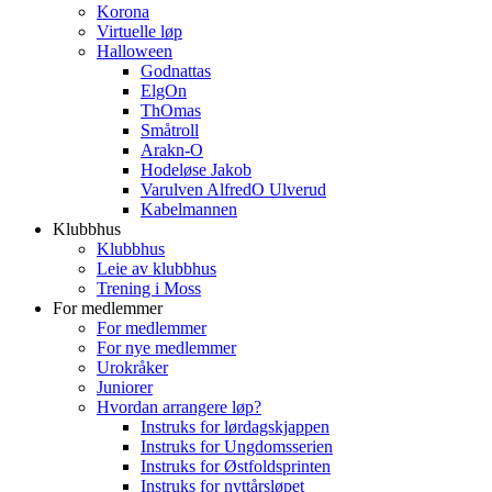
Korona
Virtuelle løp
Halloween
Godnattas
ElgOn
ThOmas
Småtroll
Arakn-O
Hodeløse Jakob
Varulven AlfredO Ulverud
Kabelmannen
Klubbhus
Klubbhus
Leie av klubbhus
Trening i Moss
For medlemmer
For medlemmer
For nye medlemmer
Urokråker
Juniorer
Hvordan arrangere løp?
Instruks for lørdagskjappen
Instruks for Ungdomsserien
Instruks for Østfoldsprinten
Instruks for nyttårsløpet